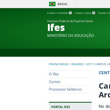
BRASIL
Ir para o conteúdo
1
Ir para o menu
2
Ir para a
Instituto Federal do Espírito Santo
Ifes
MINISTÉRIO DA EDUCAÇÃO
PÁGINA INICIAL
>
IMAGENS
>
2017
>
CAMPUS CA
CENT
O Ifes
Cursos
Ca
Processos Seletivos
Ar
No di
PORTAL IFES