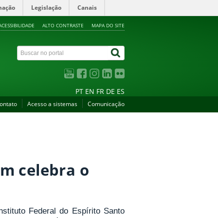
mação
Legislação
Canais
ACESSIBILIDADE
ALTO CONTRASTE
MAPA DO SITE
PT
EN
FR
DE
ES
ontato
Acesso a sistemas
Comunicação
m celebra o
stituto Federal do Espírito Santo