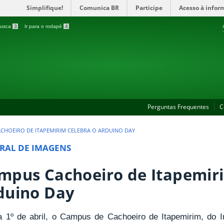
Simplifique!
Comunica BR
Participe
Acesso à infor
 busca
3
Ir para o rodapé
4
Perguntas Frequentes
C
CHOEIRO DE ITAPEMIRIM CELEBRA O ARDUINO DAY
RAL DE IMAGENS
mpus Cachoeiro de Itapemiri
duino Day
a 1º de abril, o Campus de Cachoeiro de Itapemirim, do In