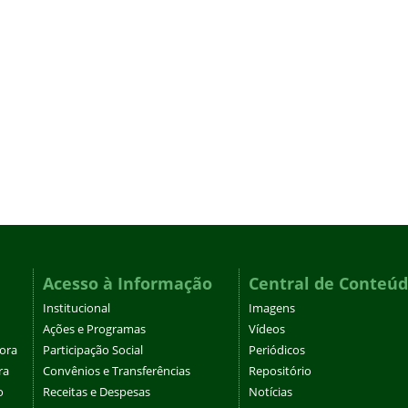
Acesso à Informação
Central de Conteú
Institucional
Imagens
Ações e Programas
Vídeos
tora
Participação Social
Periódicos
ra
Convênios e Transferências
Repositório
o
Receitas e Despesas
Notícias