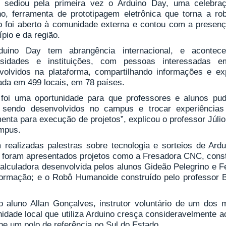
), sediou pela primeira vez o Arduino Day, uma celebra
no, ferramenta de prototipagem eletrônica que torna a ro
o foi aberto à comunidade externa e contou com a presenç
pio e da região.
uino Day tem abrangência internacional, e acontec
rsidades e instituições, com pessoas interessadas e
volvidos na plataforma, compartilhando informações e exp
zada em 499 locais, em 78 países.
 foi uma oportunidade para que professores e alunos pu
 sendo desenvolvidos no campus e trocar experiências
enta para execução de projetos”, explicou o professor Júli
mpus.
 realizadas palestras sobre tecnologia e sorteios de Ardu
, foram apresentados projetos como a Fresadora CNC, const
alculadora desenvolvida pelos alunos Gideão Pelegrino e F
formação; e o Robô Humanoide construído pelo professor B
o aluno Allan Gonçalves, instrutor voluntário de um dos 
idade local que utiliza Arduino cresça consideravelmente a
ne um polo de referência no Sul do Estado.