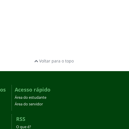
Voltar para o topo
dos
Acesso rápido
Área do estudante
Área do servidor
RSS
O que é?