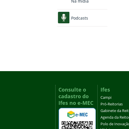
Na mídia
Podcasts
Consulte o
Ifes
cadastro do
Campi
Ifes no e-MEC
Pró-Reitorias
Gabinete da Rei
Agenda da Reito
Polo de Inovaçã