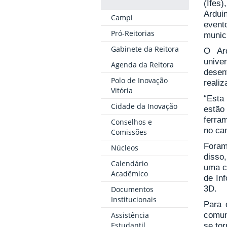
(Ifes
Ardui
Campi
event
Pró-Reitorias
municí
Gabinete da Reitora
O Ard
unive
Agenda da Reitora
desen
Polo de Inovação
reali
Vitória
“Esta
Cidade da Inovação
estão
ferram
Conselhos e
no ca
Comissões
Foram
Núcleos
disso
Calendário
uma c
Acadêmico
de In
3D.
Documentos
Institucionais
Para 
Assistência
comun
Estudantil
se tor