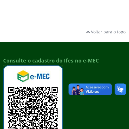
Voltar para o topo
Consulte o cadastro do Ifes no e-MEC