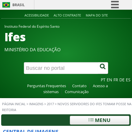
BRASIL
Simplifique!
ACESSIBILIDADE
ALTO CONTRASTE
MAPA DO SITE
Comunica BR
Instituto Federal do Espírito Santo
Ifes
Participe
Acesso à informação
MINISTÉRIO DA EDUCAÇÃO
Legislação
Canais
PT
EN
FR
DE
ES
Perguntas Frequentes
Contato
Acesso a
sistemas
Comunicação
PÁGINA INICIAL
>
IMAGENS
>
2017
>
NOVOS SERVIDORES DO IFES TOMAM POSSE NA
REITORIA
MENU
CENTRAL DE IMAGENS