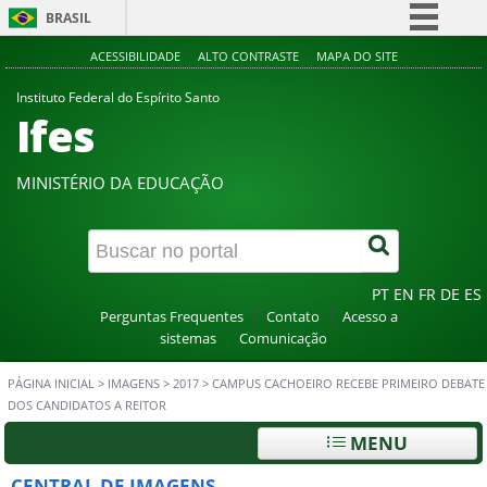
BRASIL
Simplifique!
ACESSIBILIDADE
ALTO CONTRASTE
MAPA DO SITE
Comunica BR
Instituto Federal do Espírito Santo
Ifes
Participe
Acesso à informação
MINISTÉRIO DA EDUCAÇÃO
Legislação
Canais
PT
EN
FR
DE
ES
Perguntas Frequentes
Contato
Acesso a
sistemas
Comunicação
PÁGINA INICIAL
>
IMAGENS
>
2017
>
CAMPUS CACHOEIRO RECEBE PRIMEIRO DEBATE
DOS CANDIDATOS A REITOR
MENU
CENTRAL DE IMAGENS