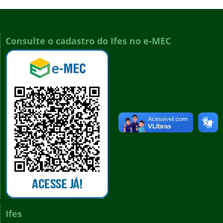
Consulte o cadastro do Ifes no e-MEC
Ifes