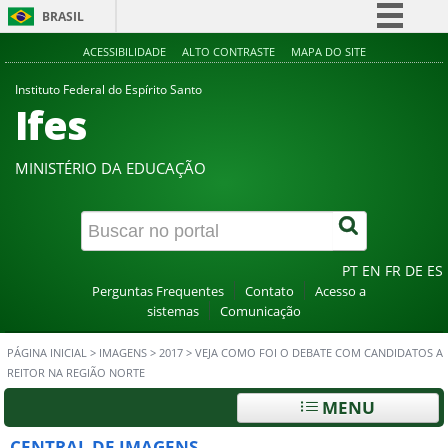
BRASIL
Simplifique!
ACESSIBILIDADE
ALTO CONTRASTE
MAPA DO SITE
Comunica BR
Instituto Federal do Espírito Santo
Ifes
Participe
Acesso à informação
MINISTÉRIO DA EDUCAÇÃO
Legislação
Canais
PT
EN
FR
DE
ES
Perguntas Frequentes
Contato
Acesso a
sistemas
Comunicação
PÁGINA INICIAL
>
IMAGENS
>
2017
>
VEJA COMO FOI O DEBATE COM CANDIDATOS A
REITOR NA REGIÃO NORTE
MENU
CENTRAL DE IMAGENS