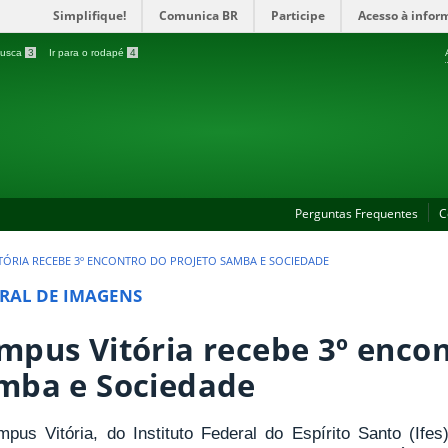
Simplifique!
Comunica BR
Participe
Acesso à infor
 busca
3
Ir para o rodapé
4
Perguntas Frequentes
C
TÓRIA RECEBE 3º ENCONTRO DO PROJETO SAMBA E SOCIEDADE
RAL DE IMAGENS
mpus Vitória recebe 3º encon
mba e Sociedade
pus Vitória, do Instituto Federal do Espírito Santo (Ifes