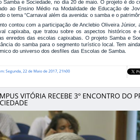
to Samba e Sociedade, no dia 20 de maio. O projeto é do 
rado ao Ensino Médio na Modalidade de Educação de Jove
do o tema “Carnaval além da avenida: o samba e o patrimôni
nto contou com a participação de Anclebio Oliveira Júnior,
val capixaba, que tratou sobre os aspectos históricos e 
s enredos das escolas capixabas. O projeto Samba e Soc
tância do samba para o segmento turístico local. Tem aind
mico do universo dos desfiles das Escolas de Samba.
em: Segunda, 22 de Maio de 2017, 21h00
MPUS VITÓRIA RECEBE 3º ENCONTRO DO P
CIEDADE