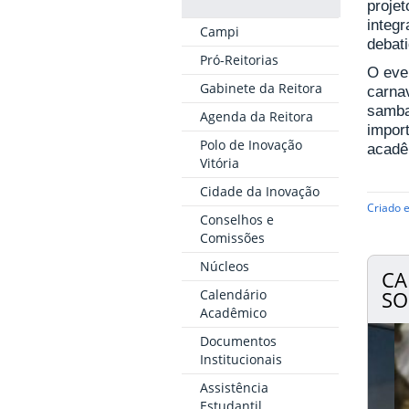
proje
integ
Campi
debati
Pró-Reitorias
O eve
Gabinete da Reitora
carna
samba
Agenda da Reitora
impor
Polo de Inovação
acadê
Vitória
Cidade da Inovação
Criado 
Conselhos e
Comissões
Núcleos
CA
Calendário
SO
Acadêmico
Documentos
Institucionais
Assistência
Estudantil