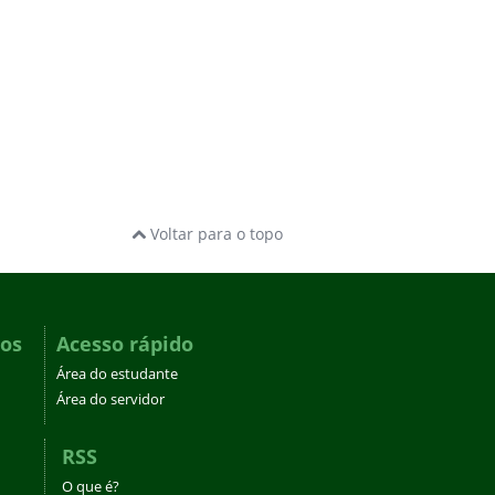
Voltar para o topo
dos
Acesso rápido
Área do estudante
Área do servidor
RSS
O que é?