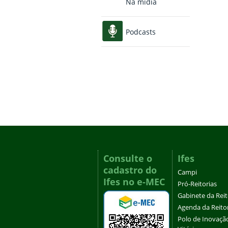
Na mídia
Podcasts
Consulte o
Ifes
cadastro do
Campi
Ifes no e-MEC
Pró-Reitorias
Gabinete da Rei
Agenda da Reito
Polo de Inovaçã