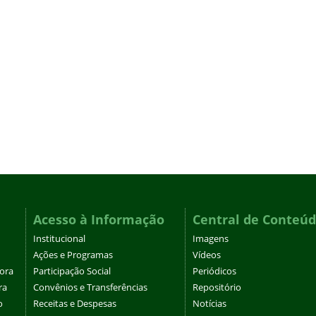
Acesso à Informação
Central de Conteú
Institucional
Imagens
Ações e Programas
Vídeos
tora
Participação Social
Periódicos
ra
Convênios e Transferências
Repositório
o
Receitas e Despesas
Notícias