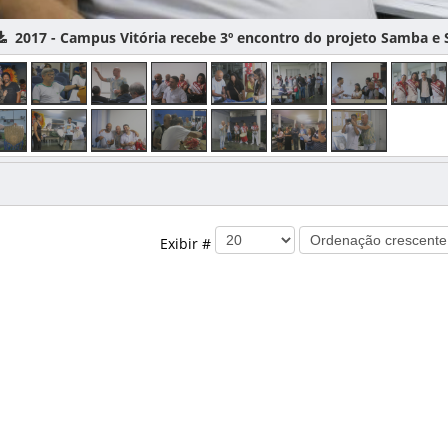
017 - Campus Vitória recebe 3º encontro do projeto Samba e Soc
Exibir #