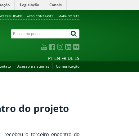
mação
Legislação
Canais
ACESSIBILIDADE
ALTO CONTRASTE
MAPA DO SITE
PT
EN
FR
DE
ES
ontato
Acesso a sistemas
Comunicação
tro do projeto
), recebeu o terceiro encontro do