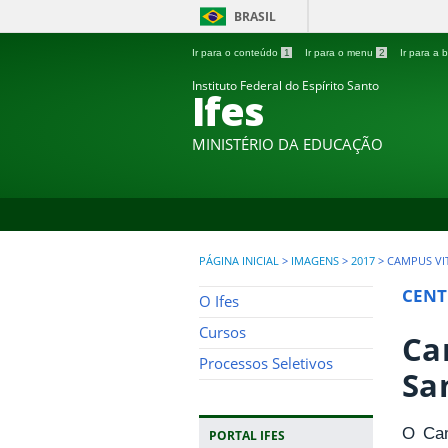
BRASIL
Ir para o conteúdo
1
Ir para o menu
2
Ir para a
Instituto Federal do Espírito Santo
Ifes
MINISTÉRIO DA EDUCAÇÃO
PÁGINA INICIAL
>
IMAGENS
>
2017
>
CAMPUS VI
CENT
O Ifes
Cursos
Ca
Processos Seletivos
Sa
O Cam
PORTAL IFES