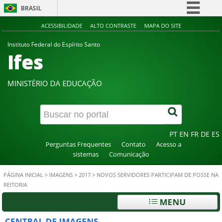
BRASIL
Simplifique!
ACESSIBILIDADE
ALTO CONTRASTE
MAPA DO SITE
Comunica BR
Instituto Federal do Espírito Santo
Ifes
Participe
Acesso à informação
MINISTÉRIO DA EDUCAÇÃO
Legislação
Canais
PT
EN
FR
DE
ES
Perguntas Frequentes
Contato
Acesso a
sistemas
Comunicação
PÁGINA INICIAL
>
IMAGENS
>
2017
>
NOVOS SERVIDORES PARTICIPAM DE POSSE NA
REITORIA
MENU
CENTRAL DE IMAGENS