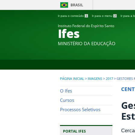
BRASIL
Ir para o conteúdo
1
Ir para o menu
2
Ir para a
Instituto Federal do Espírito Santo
Ifes
MINISTÉRIO DA EDUCAÇÃO
PÁGINA INICIAL
>
IMAGENS
>
2017
>
GESTORES M
CENT
O Ifes
Cursos
Ge
Processos Seletivos
Es
Cerca
PORTAL IFES