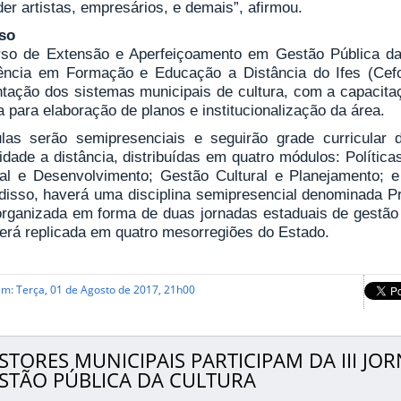
er artistas, empresários, e demais”, afirmou.
so
so de Extensão e Aperfeiçoamento em Gestão Pública da 
ência em Formação e Educação a Distância do Ifes (Cefo
ntação dos sistemas municipais de cultura, com a capacita
a para elaboração de planos e institucionalização da área.
las serão semipresenciais e seguirão grade curricular d
dade a distância, distribuídas em quatro módulos: Política
ral e Desenvolvimento; Gestão Cultural e Planejamento; e
disso, haverá uma disciplina semipresencial denominada Pro
organizada em forma de duas jornadas estaduais de gestão c
será replicada em quatro mesorregiões do Estado.
em: Terça, 01 de Agosto de 2017, 21h00
STORES MUNICIPAIS PARTICIPAM DA III J
STÃO PÚBLICA DA CULTURA