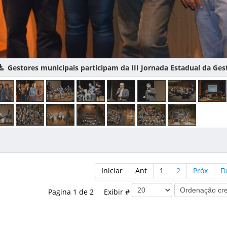
estores municipais participam da III Jornada Estadual da Gestão 
Iniciar
Ant
1
2
Próx
F
Pagina 1 de 2 Exibir #