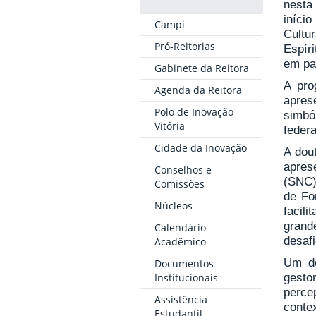
nesta
iníci
Campi
Cultur
Pró-Reitorias
Espír
em pa
Gabinete da Reitora
A pro
Agenda da Reitora
apres
Polo de Inovação
simbó
Vitória
federa
Cidade da Inovação
A dou
aprese
Conselhos e
(SNC)
Comissões
de Fo
Núcleos
facili
grand
Calendário
desafi
Acadêmico
Um do
Documentos
Institucionais
gesto
perce
Assistência
conte
Estudantil