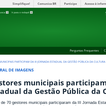
Simplifique!
Comunica BR
Participe
Acesso à infor
 busca
3
Ir para o rodapé
4
Perguntas Frequentes
C
UNICIPAIS PARTICIPAM DA III JORNADA ESTADUAL DA GESTÃO PÚBLICA DA CULTURA
RAL DE IMAGENS
stores municipais participam
tadual da Gestão Pública da 
 de 70 gestores municipais participaram da III Jornada Est