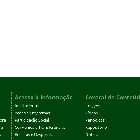
Acesso à Informação
Central de Conteú
Institucional
Imagens
Ações e Programas
Vídeos
tora
Participação Social
Periódicos
ra
Convênios e Transferências
Repositório
o
Receitas e Despesas
Notícias