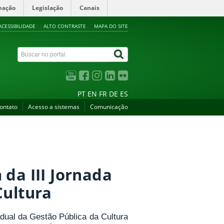
mação
Legislação
Canais
ACESSIBILIDADE
ALTO CONTRASTE
MAPA DO SITE
PT
EN
FR
DE
ES
ontato
Acesso a sistemas
Comunicação
 da III Jornada
Cultura
adual da Gestão Pública da Cultura