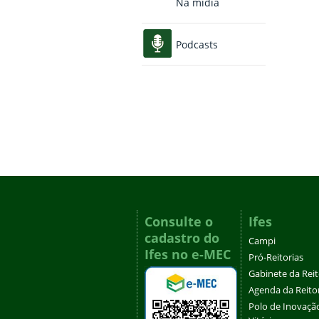
Na mídia
Podcasts
Consulte o
Ifes
cadastro do
Campi
Ifes no e-MEC
Pró-Reitorias
Gabinete da Rei
Agenda da Reito
Polo de Inovaçã