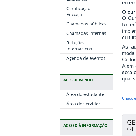
entend
Certificação –
O cur
Encceja
O Cur
Chamadas públicas
Refer
impla
Chamadas internas
cultur
Relações
As au
Internacionais
modali
Agenda de eventos
Cultu
Além 
será 
qual 
ACESSO RÁPIDO
Área do estudante
Criado 
Área do servidor
GE
ACESSO À INFORMAÇÃO
GE