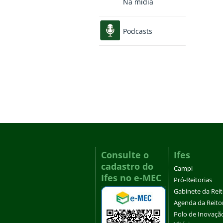
Na mídia
Podcasts
Consulte o
Ifes
cadastro do
Campi
Ifes no e-MEC
Pró-Reitorias
Gabinete da Rei
Agenda da Reito
Polo de Inovaçã