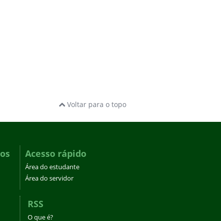
Voltar para o topo
dos
Acesso rápido
Área do estudante
Área do servidor
RSS
O que é?