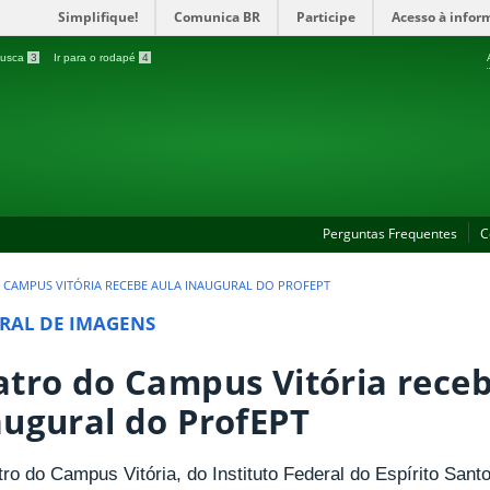
Simplifique!
Comunica BR
Participe
Acesso à infor
 busca
3
Ir para o rodapé
4
Perguntas Frequentes
C
 CAMPUS VITÓRIA RECEBE AULA INAUGURAL DO PROFEPT
RAL DE IMAGENS
atro do Campus Vitória receb
augural do ProfEPT
ro do Campus Vitória, do Instituto Federal do Espírito Santo