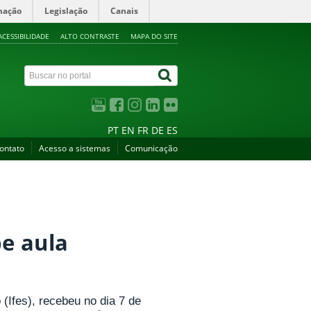
mação
Legislação
Canais
ACESSIBILIDADE
ALTO CONTRASTE
MAPA DO SITE
PT
EN
FR
DE
ES
ontato
Acesso a sistemas
Comunicação
e aula
 (Ifes), recebeu no dia 7 de