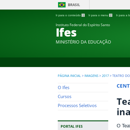
BRASIL
Ir para o conteúdo
1
Ir para o menu
2
Ir para a
Instituto Federal do Espírito Santo
Ifes
MINISTÉRIO DA EDUCAÇÃO
PÁGINA INICIAL
>
IMAGENS
>
2017
>
TEATRO DO
CENT
O Ifes
Cursos
Te
Processos Seletivos
in
O Teat
PORTAL IFES