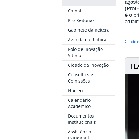
agost
(Prof
Campi
é o pr
Pró-Reitorias
atualm
Gabinete da Reitora
Agenda da Reitora
Criado 
Polo de Inovação
Vitória
TE
Cidade da Inovação
Conselhos e
Comissões
Núcleos
Calendário
Acadêmico
Documentos
Institucionais
Assistência
Estudantil