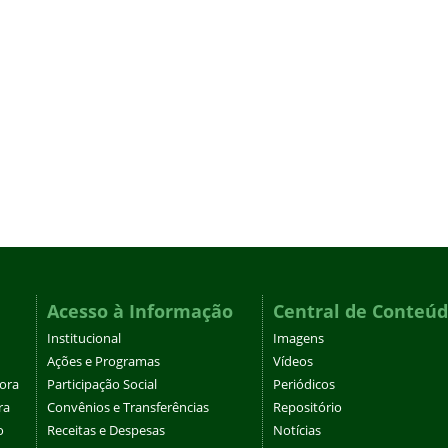
Acesso à Informação
Central de Conteú
Institucional
Imagens
Ações e Programas
Vídeos
tora
Participação Social
Periódicos
ra
Convênios e Transferências
Repositório
o
Receitas e Despesas
Notícias