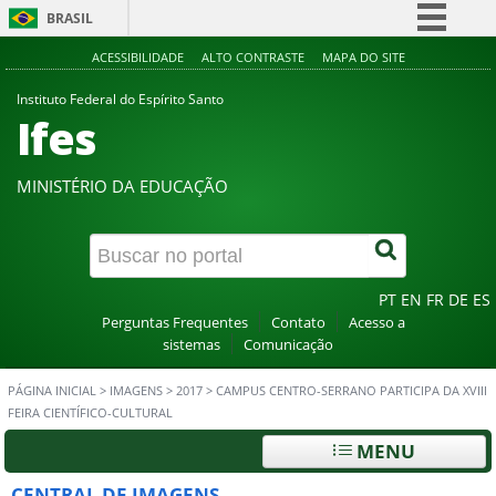
BRASIL
Simplifique!
ACESSIBILIDADE
ALTO CONTRASTE
MAPA DO SITE
Comunica BR
Instituto Federal do Espírito Santo
Ifes
Participe
Acesso à informação
MINISTÉRIO DA EDUCAÇÃO
Legislação
Canais
PT
EN
FR
DE
ES
Perguntas Frequentes
Contato
Acesso a
sistemas
Comunicação
PÁGINA INICIAL
>
IMAGENS
>
2017
>
CAMPUS CENTRO-SERRANO PARTICIPA DA XVIII
FEIRA CIENTÍFICO-CULTURAL
MENU
CENTRAL DE IMAGENS