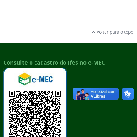
Voltar para o topo
Consulte o cadastro do Ifes no e-MEC