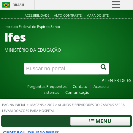
BRASIL
Simplifique!
ACESSIBILIDADE
ALTO CONTRASTE
MAPA DO SITE
Comunica BR
Instituto Federal do Espírito Santo
Ifes
Participe
Acesso à informação
MINISTÉRIO DA EDUCAÇÃO
Legislação
Canais
PT
EN
FR
DE
ES
Perguntas Frequentes
Contato
Acesso a
sistemas
Comunicação
PÁGINA INICIAL
>
IMAGENS
>
2017
>
ALUNOS E SERVIDORES DO CAMPUS SERRA
LEVAM DOAÇÕES PARA HOSPITAL
MENU
CENTRAL DE IMAGENS