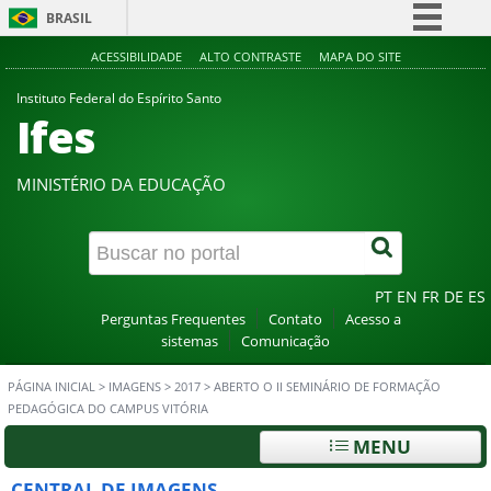
BRASIL
Simplifique!
ACESSIBILIDADE
ALTO CONTRASTE
MAPA DO SITE
Comunica BR
Instituto Federal do Espírito Santo
Ifes
Participe
Acesso à informação
MINISTÉRIO DA EDUCAÇÃO
Legislação
Canais
PT
EN
FR
DE
ES
Perguntas Frequentes
Contato
Acesso a
sistemas
Comunicação
PÁGINA INICIAL
>
IMAGENS
>
2017
>
ABERTO O II SEMINÁRIO DE FORMAÇÃO
PEDAGÓGICA DO CAMPUS VITÓRIA
MENU
CENTRAL DE IMAGENS