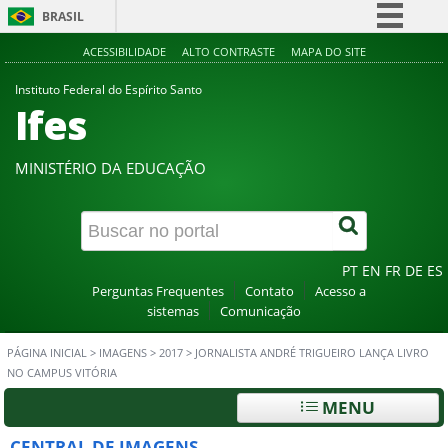
BRASIL
Simplifique!
ACESSIBILIDADE
ALTO CONTRASTE
MAPA DO SITE
Comunica BR
Instituto Federal do Espírito Santo
Ifes
Participe
Acesso à informação
MINISTÉRIO DA EDUCAÇÃO
Legislação
Canais
PT
EN
FR
DE
ES
Perguntas Frequentes
Contato
Acesso a
sistemas
Comunicação
PÁGINA INICIAL
>
IMAGENS
>
2017
>
JORNALISTA ANDRÉ TRIGUEIRO LANÇA LIVRO
NO CAMPUS VITÓRIA
MENU
CENTRAL DE IMAGENS