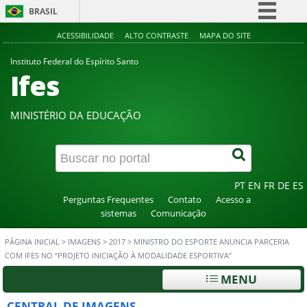
BRASIL
Simplifique!
ACESSIBILIDADE
ALTO CONTRASTE
MAPA DO SITE
Comunica BR
Instituto Federal do Espírito Santo
Ifes
Participe
Acesso à informação
MINISTÉRIO DA EDUCAÇÃO
Legislação
Canais
PT
EN
FR
DE
ES
Perguntas Frequentes
Contato
Acesso a
sistemas
Comunicação
PÁGINA INICIAL
>
IMAGENS
>
2017
>
MINISTRO DO ESPORTE ANUNCIA PARCERIA
COM IFES NO “PROJETO INICIAÇÃO À MODALIDADE ESPORTIVA”
MENU
CENTRAL DE IMAGENS