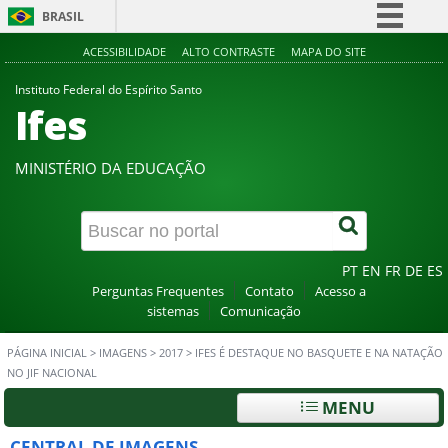
BRASIL
Simplifique!
ACESSIBILIDADE
ALTO CONTRASTE
MAPA DO SITE
Comunica BR
Instituto Federal do Espírito Santo
Ifes
Participe
Acesso à informação
MINISTÉRIO DA EDUCAÇÃO
Legislação
Canais
PT
EN
FR
DE
ES
Perguntas Frequentes
Contato
Acesso a
sistemas
Comunicação
PÁGINA INICIAL
>
IMAGENS
>
2017
>
IFES É DESTAQUE NO BASQUETE E NA NATAÇÃO
NO JIF NACIONAL
MENU
CENTRAL DE IMAGENS