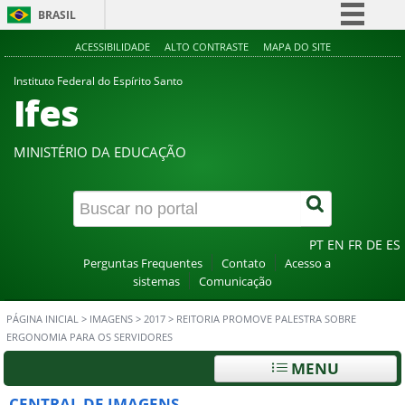
BRASIL
Simplifique!
ACESSIBILIDADE
ALTO CONTRASTE
MAPA DO SITE
Comunica BR
Instituto Federal do Espírito Santo
Ifes
Participe
Acesso à informação
MINISTÉRIO DA EDUCAÇÃO
Legislação
Canais
PT
EN
FR
DE
ES
Perguntas Frequentes
Contato
Acesso a
sistemas
Comunicação
PÁGINA INICIAL
>
IMAGENS
>
2017
>
REITORIA PROMOVE PALESTRA SOBRE
ERGONOMIA PARA OS SERVIDORES
MENU
CENTRAL DE IMAGENS