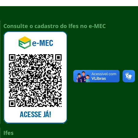
Consulte o cadastro do Ifes no e-MEC
Ifes