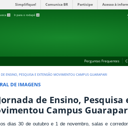
Simplifique!
Comunica BR
Participe
Acesso à infor
 busca
3
Ir para o rodapé
4
Perguntas Frequentes
C
DA DE ENSINO, PESQUISA E EXTENSÃO MOVIMENTOU CAMPUS GUARAPARI
RAL DE IMAGENS
I Jornada de Ensino, Pesquisa
vimentou Campus Guarapar
 os dias 30 de outubro e 1 de novembro, salas e corred