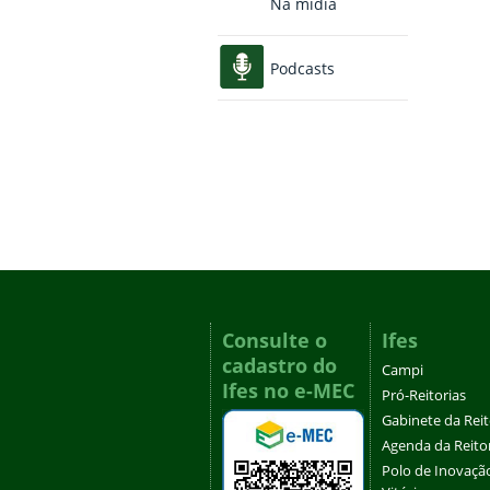
Na mídia
Podcasts
Consulte o
Ifes
cadastro do
Campi
Ifes no e-MEC
Pró-Reitorias
Gabinete da Rei
Agenda da Reito
Polo de Inovaçã