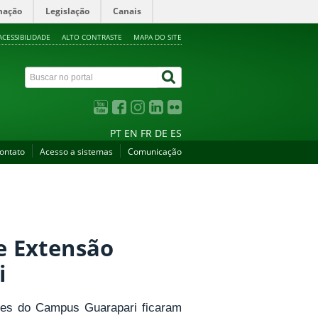
mação
Legislação
Canais
ACESSIBILIDADE
ALTO CONTRASTE
MAPA DO SITE
PT
EN
FR
DE
ES
ontato
Acesso a sistemas
Comunicação
 e Extensão
i
ores do Campus Guarapari ficaram