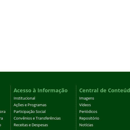
Acesso à Informação
Central de Conteú
Institucional
Imagens
Ações e Programas
Vídeos
tora
Participação Social
Periódicos
ra
Convênios e Transferências
Repositório
o
Receitas e Despesas
Notícias