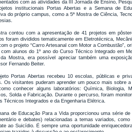
entados com as atividades da III Jornada de Ensino, Pesqu
ojetos institucionais Portas Abertas e a Semana de Ed
ativa do próprio campus, como a 5ª Mostra de Ciência, Tecn
esias.
tra contou com a apresentação de 41 projetos em pôster
os foram divididos tematicamente em Eletrotécnica, Mecânic
 com o projeto “Carro Artesanal com Motor a Combustão”, or
 com alunos do 1º ano do Curso Técnico Integrado em Mec
 da Mostra, era possível apreciar também uma exposiçã
sor Fernando Beiter.
jeto Portas Abertas recebeu 10 escolas, públicas e pri
s. Os visitantes puderam aprender um pouco mais sobre a i
omo conhecer alguns laboratórios: Química, Biologia, 
icos, Solda e Fabricação. Durante o percurso, foram monito
s Técnicos Integrados e da Engenharia Elétrica.
ana de Educação Para a Vida proporcionou uma série de at
entário e debates) relacionadas a temas variados, como
te ao Suicídio. É sempre uma oportunidade enriquecedor
sejam trazidos à discussão e ao esclarecimento.