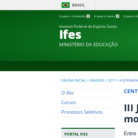
BRASIL
Ir para o conteúdo
1
Ir para o menu
2
Ir para a
Instituto Federal do Espírito Santo
Ifes
MINISTÉRIO DA EDUCAÇÃO
PÁGINA INICIAL
>
IMAGENS
>
2017
>
III JORNA
CENT
O Ifes
Cursos
II
Processos Seletivos
mo
Entre
PORTAL IFES