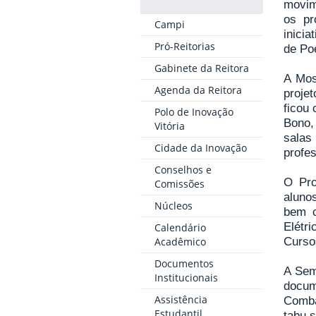
movim
os pr
Campi
inici
Pró-Reitorias
de Po
Gabinete da Reitora
A Mos
Agenda da Reitora
projet
ficou
Polo de Inovação
Bono,
Vitória
salas
Cidade da Inovação
profes
Conselhos e
O Pro
Comissões
aluno
Núcleos
bem c
Elétr
Calendário
Acadêmico
Curso
Documentos
A Sem
Institucionais
docum
Assistência
Comba
Estudantil
tabu 