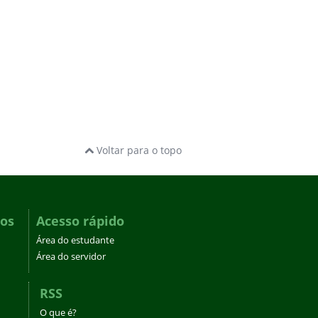
Voltar para o topo
dos
Acesso rápido
Área do estudante
Área do servidor
RSS
O que é?