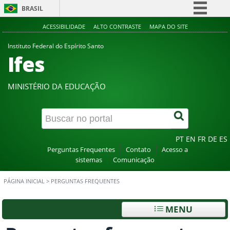
BRASIL
Simplifique!
ACESSIBILIDADE
ALTO CONTRASTE
MAPA DO SITE
Comunica BR
Instituto Federal do Espírito Santo
Ifes
Participe
Acesso à informação
MINISTÉRIO DA EDUCAÇÃO
Legislação
Canais
PT
EN
FR
DE
ES
Perguntas Frequentes
Contato
Acesso a
sistemas
Comunicação
PÁGINA INICIAL
>
PERGUNTAS FREQUENTES
MENU