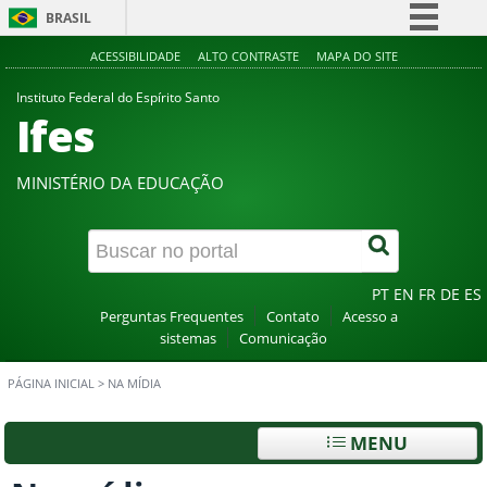
BRASIL
Simplifique!
ACESSIBILIDADE
ALTO CONTRASTE
MAPA DO SITE
Comunica BR
Instituto Federal do Espírito Santo
Ifes
Participe
Acesso à informação
MINISTÉRIO DA EDUCAÇÃO
Legislação
Canais
PT
EN
FR
DE
ES
Perguntas Frequentes
Contato
Acesso a
sistemas
Comunicação
PÁGINA INICIAL
>
NA MÍDIA
MENU