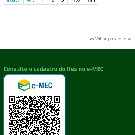
Voltar para o topo
Consulte o cadastro do Ifes no e-MEC