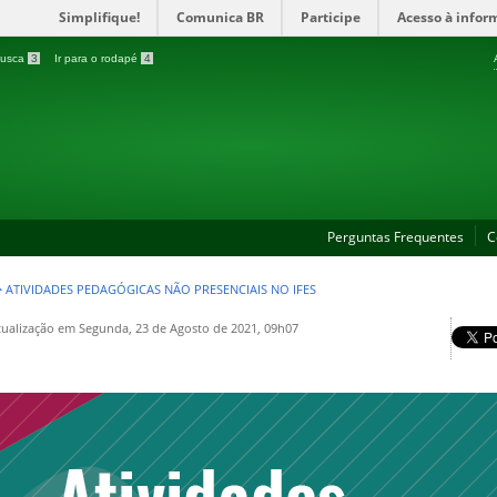
Simplifique!
Comunica BR
Participe
Acesso à infor
 busca
3
Ir para o rodapé
4
Perguntas Frequentes
C
>
ATIVIDADES PEDAGÓGICAS NÃO PRESENCIAIS NO IFES
tualização em Segunda, 23 de Agosto de 2021, 09h07