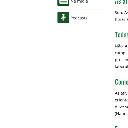
As a
Na mídia
Sim. A
Podcasts
horári
Todas
Não. A
campi,
presen
laborat
Como
As ati
orient
deve s
(Napne