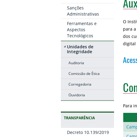
Aux
Sanções
Administrativas
O Inst
Ferramentas e
para a
Aspectos
Tecnológicos
dos cu
digita
Unidades de
Integridade
Acess
Auditoria
Comissão de Ética
Con
Corregedoria
Ouvidoria
Para i
TRANSPARÊNCIA
Camp
Decreto 10.139/2019
Camp