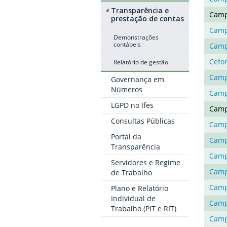
Transparência e
Camp
prestação de contas
Camp
Demonstrações
contábeis
Camp
Cefo
Relatório de gestão
Camp
Governança em
Números
Camp
LGPD no Ifes
Camp
Consultas Públicas
Camp
Portal da
Camp
Transparência
Camp
Servidores e Regime
Camp
de Trabalho
Camp
Plano e Relatório
Individual de
Camp
Trabalho (PIT e RIT)
Camp