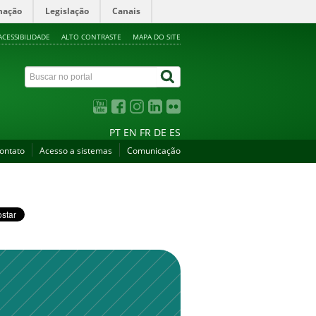
mação
Legislação
Canais
ACESSIBILIDADE
ALTO CONTRASTE
MAPA DO SITE
PT
EN
FR
DE
ES
ontato
Acesso a sistemas
Comunicação