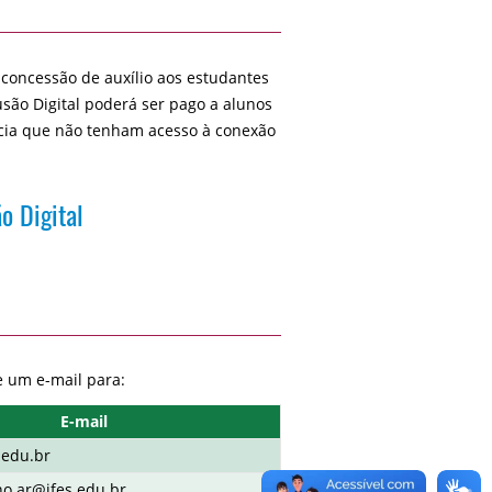
a concessão de auxílio aos estudantes
usão Digital poderá ser pago a alunos
ância que não tenham acesso à conexão
o Digital
e um e-mail para:
E-mail
.edu.br
no.ar@ifes.edu.br