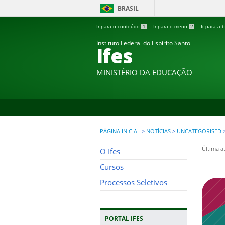
BRASIL
Ir para o conteúdo
1
Ir para o menu
2
Ir para a
Instituto Federal do Espírito Santo
Ifes
MINISTÉRIO DA EDUCAÇÃO
PÁGINA INICIAL
>
NOTÍCIAS
>
UNCATEGORISED
Última a
O Ifes
Cursos
Processos Seletivos
PORTAL IFES