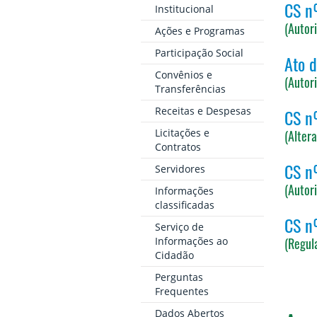
CS n
Institucional
(Autor
Ações e Programas
Participação Social
Ato 
Convênios e
(Autor
Transferências
Receitas e Despesas
CS n
Licitações e
(Alter
Contratos
CS n
Servidores
(Autor
Informações
classificadas
CS n
Serviço de
(Regul
Informações ao
Cidadão
Perguntas
Frequentes
Dados Abertos