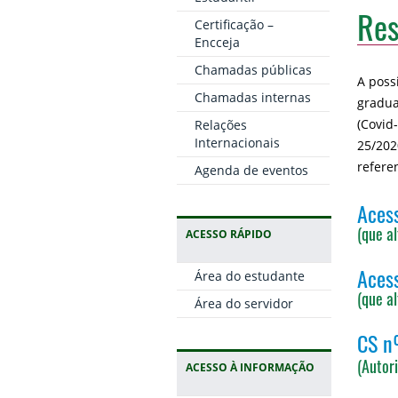
Res
Certificação –
Encceja
Chamadas públicas
A poss
Chamadas internas
gradua
(Covid
Relações
Internacionais
25/202
refere
Agenda de eventos
Aces
(que a
ACESSO RÁPIDO
Aces
Área do estudante
(que a
Área do servidor
CS n
(Autor
ACESSO À INFORMAÇÃO