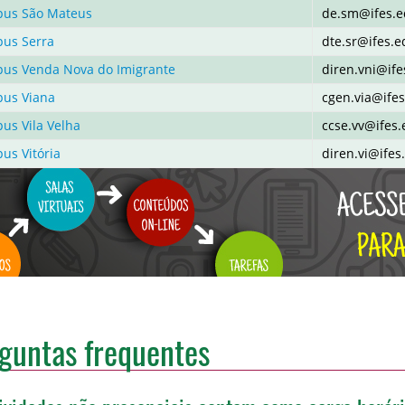
us São Mateus
de.sm@ifes.e
us Serra
dte.sr@ifes.e
us Venda Nova do Imigrante
diren.vni@ife
us Viana
cgen.via@ifes
us Vila Velha
ccse.vv@ifes.
us Vitória
diren.vi@ifes
guntas frequentes