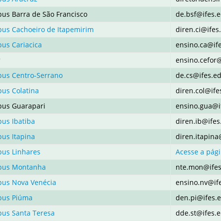
us Barra de São Francisco
de.bsf@ifes.
us Cachoeiro de Itapemirim
diren.ci@ifes
us Cariacica
ensino.ca@if
r
ensino.cefor@
us Centro-Serrano
de.cs@ifes.e
us Colatina
diren.col@ife
us Guarapari
ensino.gua@i
us Ibatiba
diren.ib@ifes
us Itapina
diren.itapina
us Linhares
Acesse a pági
us Montanha
nte.mon@ifes
us Nova Venécia
ensino.nv@if
us Piúma
den.pi@ifes.
us Santa Teresa
dde.st@ifes.