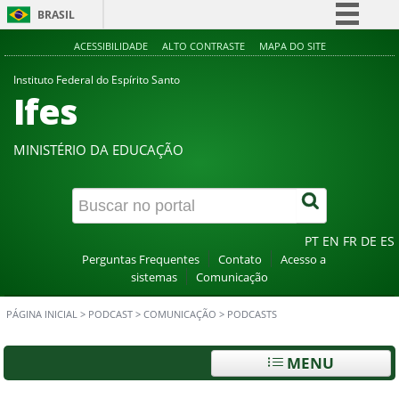
BRASIL
Simplifique!
ACESSIBILIDADE
ALTO CONTRASTE
MAPA DO SITE
Comunica BR
Instituto Federal do Espírito Santo
Ifes
Participe
Acesso à informação
MINISTÉRIO DA EDUCAÇÃO
Legislação
Canais
PT
EN
FR
DE
ES
Perguntas Frequentes
Contato
Acesso a
sistemas
Comunicação
PÁGINA INICIAL
>
PODCAST
>
COMUNICAÇÃO
>
PODCASTS
MENU