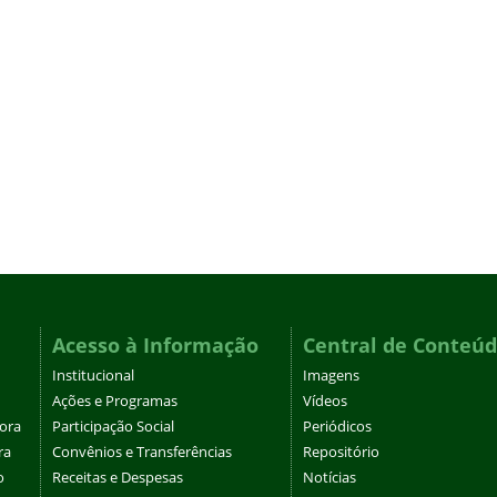
Acesso à Informação
Central de Conteú
Institucional
Imagens
Ações e Programas
Vídeos
tora
Participação Social
Periódicos
ra
Convênios e Transferências
Repositório
o
Receitas e Despesas
Notícias