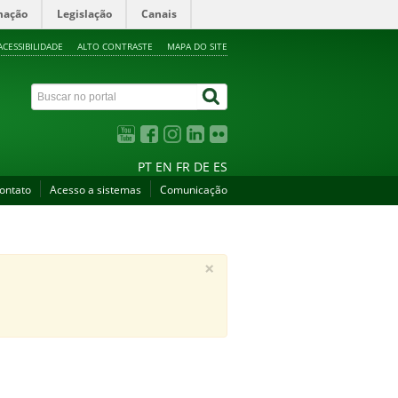
mação
Legislação
Canais
ACESSIBILIDADE
ALTO CONTRASTE
MAPA DO SITE
PT
EN
FR
DE
ES
ontato
Acesso a sistemas
Comunicação
×