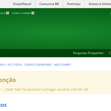
Simplifique!
Comunica BR
Participe
Acesso à infor
 busca
3
Ir para o rodapé
4
Perguntas Frequentes
C
NOS
>
PS 21/2010 - CURSOS SUPERIORES - MULTICAMPI
enção
r: :_load: Não foi possível carregar usuário com ID: 68
NOS