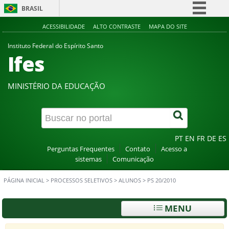
BRASIL
Simplifique!
ACESSIBILIDADE
ALTO CONTRASTE
MAPA DO SITE
Comunica BR
Instituto Federal do Espírito Santo
Ifes
Participe
Acesso à informação
MINISTÉRIO DA EDUCAÇÃO
Legislação
Canais
PT
EN
FR
DE
ES
Perguntas Frequentes
Contato
Acesso a
sistemas
Comunicação
PÁGINA INICIAL
>
PROCESSOS SELETIVOS
>
ALUNOS
>
PS 20/2010
MENU