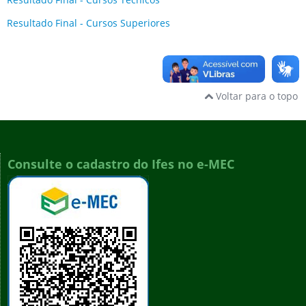
Resultado Final - Cursos Superiores
Voltar para o topo
Consulte o cadastro do Ifes no e-MEC