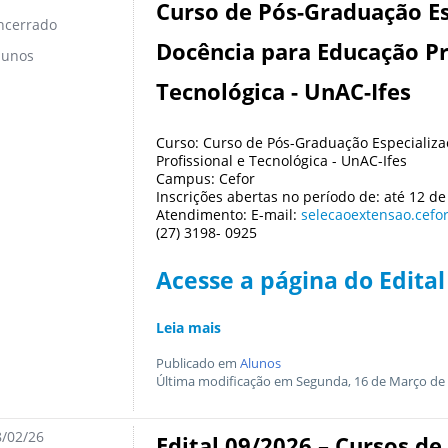
Curso de Pós-Graduação E
ncerrado
Docência para Educação Pr
lunos
Tecnológica - UnAC-Ifes
Curso: Curso de Pós-Graduação Especializ
Profissional e Tecnológica - UnAC-Ifes
Campus: Cefor
Inscrições abertas no período de: até 12 d
Atendimento: E-mail:
selecaoextensao.cefo
(27) 3198- 0925
Acesse a página do Edital
Leia mais
Publicado em
Alunos
Última modificação em Segunda, 16 de Março de 
/02/26
Edital 09/2026 – Cursos d