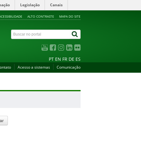
mação
Legislação
Canais
ACESSIBILIDADE
ALTO CONTRASTE
MAPA DO SITE
PT
EN
FR
DE
ES
ontato
Acesso a sistemas
Comunicação