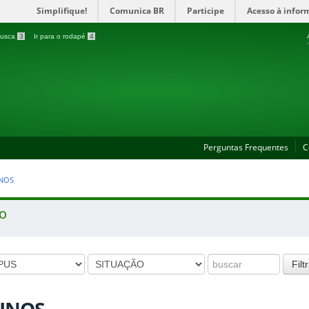
Simplifique!
Comunica BR
Participe
Acesso à infor
 busca
3
Ir para o rodapé
4
Perguntas Frequentes
C
NOS
ro