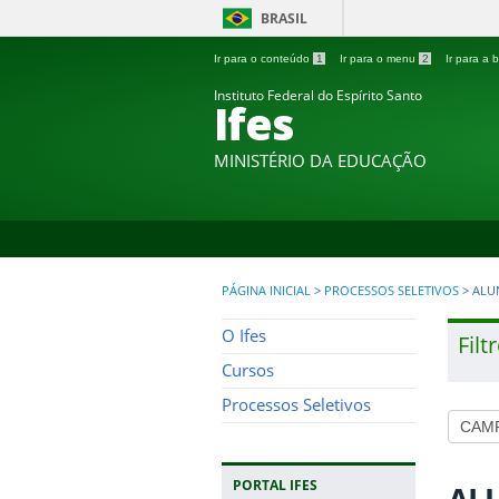
BRASIL
Ir para o conteúdo
1
Ir para o menu
2
Ir para a
Instituto Federal do Espírito Santo
Ifes
MINISTÉRIO DA EDUCAÇÃO
PÁGINA INICIAL
>
PROCESSOS SELETIVOS
>
ALU
O Ifes
Filt
Cursos
Processos Seletivos
PORTAL IFES