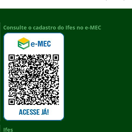
Consulte o cadastro do Ifes no e-MEC
Ifes