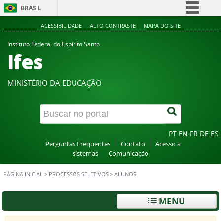
BRASIL
Simplifique!
ACESSIBILIDADE
ALTO CONTRASTE
MAPA DO SITE
Comunica BR
Instituto Federal do Espírito Santo
Ifes
Participe
Acesso à informação
MINISTÉRIO DA EDUCAÇÃO
Legislação
Canais
PT
EN
FR
DE
ES
Perguntas Frequentes
Contato
Acesso a
sistemas
Comunicação
PÁGINA INICIAL
>
PROCESSOS SELETIVOS
>
ALUNOS
MENU