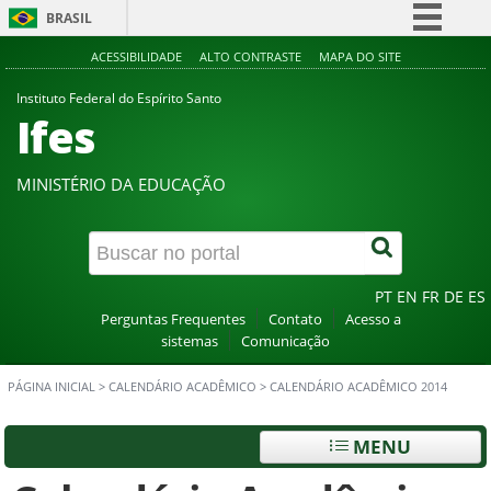
BRASIL
Simplifique!
ACESSIBILIDADE
ALTO CONTRASTE
MAPA DO SITE
Comunica BR
Instituto Federal do Espírito Santo
Ifes
Participe
Acesso à informação
MINISTÉRIO DA EDUCAÇÃO
Legislação
Canais
PT
EN
FR
DE
ES
Perguntas Frequentes
Contato
Acesso a
sistemas
Comunicação
PÁGINA INICIAL
>
CALENDÁRIO ACADÊMICO
>
CALENDÁRIO ACADÊMICO 2014
MENU