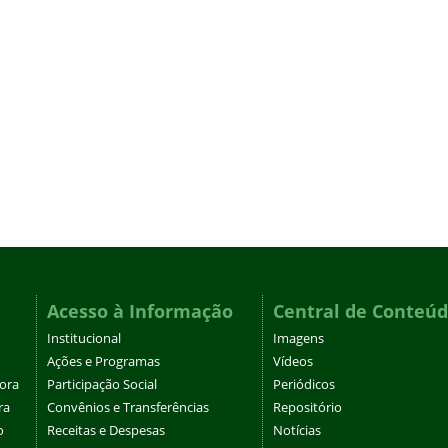
Acesso à Informação
Central de Conteú
Institucional
Imagens
Ações e Programas
Vídeos
tora
Participação Social
Periódicos
ra
Convênios e Transferências
Repositório
o
Receitas e Despesas
Notícias