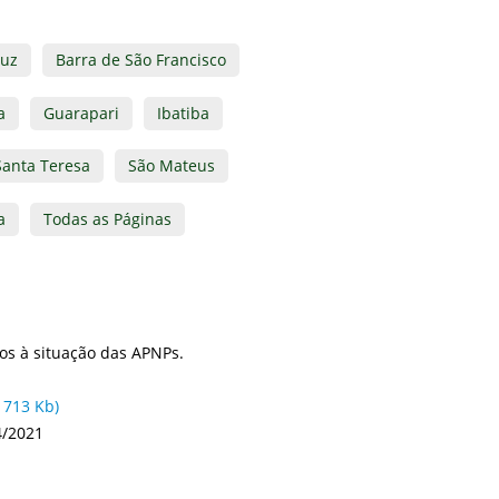
ruz
Barra de São Francisco
a
Guarapari
Ibatiba
Santa Teresa
São Mateus
a
Todas as Páginas
os à situação das APNPs.
 713 Kb)
4/2021