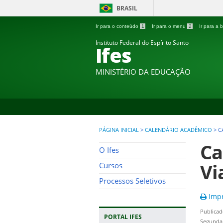
BRASIL
Ir para o conteúdo
1
Ir para o menu
2
Ir para a
Instituto Federal do Espírito Santo
Ifes
MINISTÉRIO DA EDUCAÇÃO
PÁGINA INICIAL
>
CALENDÁRIO ACADÊMICO
>
C
Ca
O Ifes
Vi
Cursos
Processos Seletivos
Impr
Publicad
PORTAL IFES
Segunda,