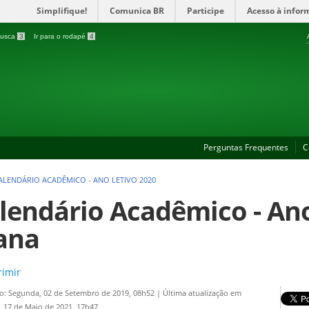
Simplifique!
Comunica BR
Participe
Acesso à infor
 busca
3
Ir para o rodapé
4
Perguntas Frequentes
C
ALENDÁRIO ACADÊMICO - ANO LETIVO 2020
lendário Acadêmico - Ano 
ana
imir
o: Segunda, 02 de Setembro de 2019, 08h52
|
Última atualização em
 17 de Maio de 2021, 17h47