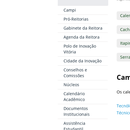
Campi
Cale
Pró-Reitorias
Gabinete da Reitora
Cach
Agenda da Reitora
Itapi
Polo de Inovação
Vitória
Serr
Cidade da Inovação
Conselhos e
Comissões
Cam
Núcleos
Os cal
Calendário
Acadêmico
Tecnól
Documentos
Técnic
Institucionais
Assistência
Estudantil