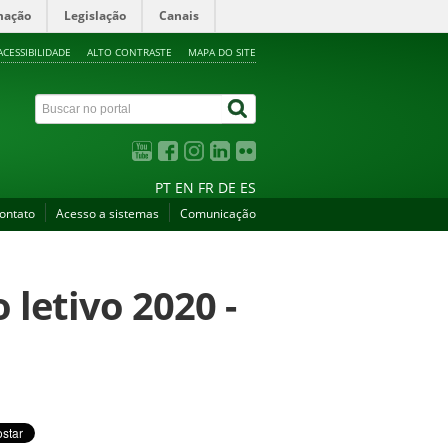
mação
Legislação
Canais
ACESSIBILIDADE
ALTO CONTRASTE
MAPA DO SITE
PT
EN
FR
DE
ES
ontato
Acesso a sistemas
Comunicação
letivo 2020 -