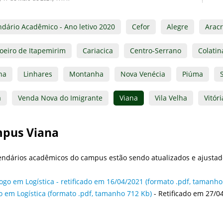
ndário Acadêmico - Ano letivo 2020
Cefor
Alegre
Arac
oeiro de Itapemirim
Cariacica
Centro-Serrano
Colatin
na
Linhares
Montanha
Nova Venécia
Piúma
a
Venda Nova do Imigrante
Viana
Vila Velha
Vitóri
pus Viana
endários acadêmicos do campus estão sendo atualizados e ajustad
ogo em Logística - retificado em 16/04/2021 (formato .pdf, tamanho
o em Logística (formato .pdf, tamanho 712 Kb)
- Retificado em 27/0