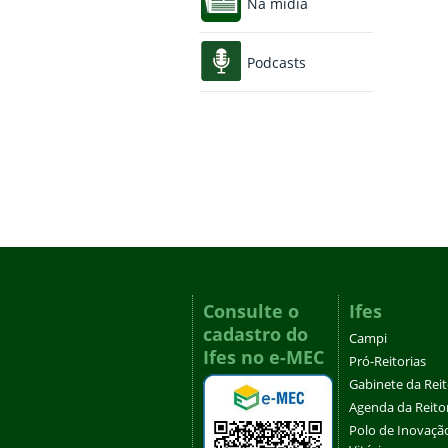
Na mídia
Podcasts
Consulte o
Ifes
cadastro do
Campi
Ifes no e-MEC
Pró-Reitorias
Gabinete da Rei
Agenda da Reito
Polo de Inovaçã