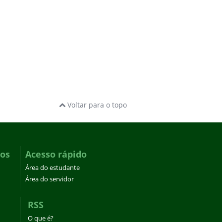
Voltar para o topo
dos
Acesso rápido
Área do estudante
Área do servidor
RSS
O que é?