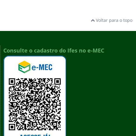
Voltar para o topo
Consulte o cadastro do Ifes no e-MEC