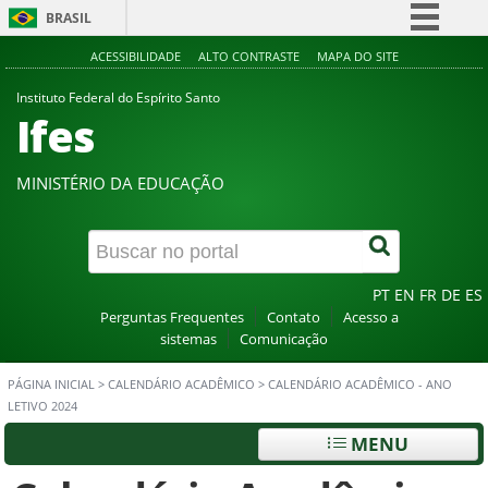
BRASIL
Simplifique!
ACESSIBILIDADE
ALTO CONTRASTE
MAPA DO SITE
Comunica BR
Instituto Federal do Espírito Santo
Ifes
Participe
Acesso à informação
MINISTÉRIO DA EDUCAÇÃO
Legislação
Canais
PT
EN
FR
DE
ES
Perguntas Frequentes
Contato
Acesso a
sistemas
Comunicação
PÁGINA INICIAL
>
CALENDÁRIO ACADÊMICO
>
CALENDÁRIO ACADÊMICO - ANO
LETIVO 2024
MENU