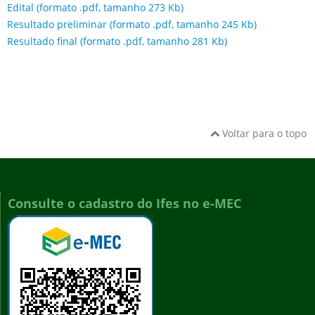
Edital (formato .pdf, tamanho 273 Kb)
Resultado preliminar (formato .pdf, tamanho 245 Kb)
Resultado final (formato .pdf, tamanho 281 Kb)
Voltar para o topo
Consulte o cadastro do Ifes no e-MEC