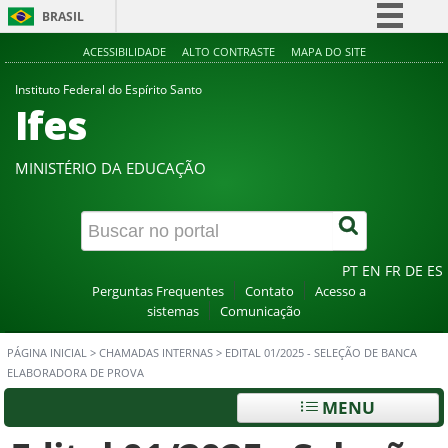
BRASIL
Simplifique!
ACESSIBILIDADE
ALTO CONTRASTE
MAPA DO SITE
Comunica BR
Instituto Federal do Espírito Santo
Ifes
Participe
Acesso à informação
MINISTÉRIO DA EDUCAÇÃO
Legislação
Canais
PT
EN
FR
DE
ES
Perguntas Frequentes
Contato
Acesso a
sistemas
Comunicação
PÁGINA INICIAL
>
CHAMADAS INTERNAS
>
EDITAL 01/2025 - SELEÇÃO DE BANCA
ELABORADORA DE PROVA
MENU