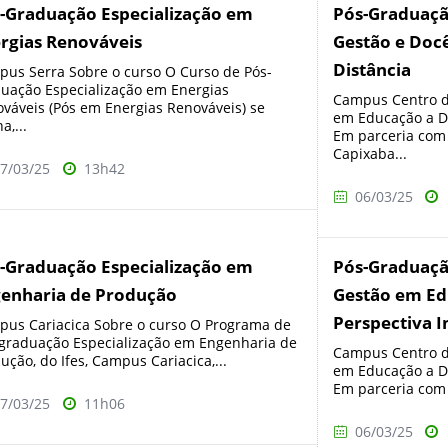
-Graduação Especialização em
Pós-Graduaçã
rgias Renováveis
Gestão e Doc
Distância
us Serra Sobre o curso O Curso de Pós-
uação Especialização em Energias
Campus Centro d
váveis (Pós em Energias Renováveis) se
em Educação a Di
a,...
Em parceria com
Capixaba...
7/03/25
13h42
06/03/25
-Graduação Especialização em
Pós-Graduaç
enharia de Produção
Gestão em Ed
Perspectiva I
us Cariacica Sobre o curso O Programa de
graduação Especialização em Engenharia de
Campus Centro d
ução, do Ifes, Campus Cariacica,...
em Educação a Di
Em parceria com a
7/03/25
11h06
06/03/25