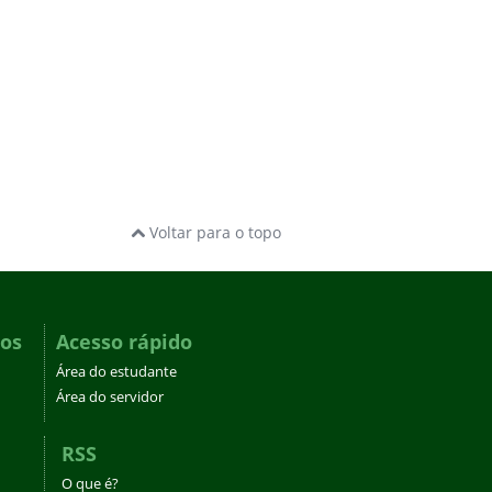
Voltar para o topo
dos
Acesso rápido
Área do estudante
Área do servidor
RSS
O que é?