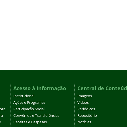
Acesso à Informação
Central de Conteú
Institucional
Imagens
Ações e Programas
Vídeos
tora
Participação Social
Periódicos
ra
Convênios e Transferências
Repositório
o
Receitas e Despesas
Notícias