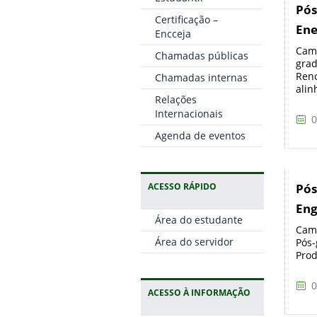
Pós
Certificação –
Ene
Encceja
Camp
Chamadas públicas
grad
Reno
Chamadas internas
alinh
Relações
Internacionais
0
Agenda de eventos
ACESSO RÁPIDO
Pós
Eng
Área do estudante
Camp
Área do servidor
Pós-
Prod
0
ACESSO À INFORMAÇÃO