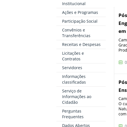
Institucional
Ações e Programas
Pós
Participação Social
Eng
Convênios e
em 
Transferências
Camp
Receitas e Despesas
Grad
Prod
Licitações e
Contratos
0
Servidores
Informações
Pós
classificadas
Ens
Serviço de
Informações ao
Camp
Cidadão
O cu
Natu
Perguntas
com 
Frequentes
Dados Abertos
0