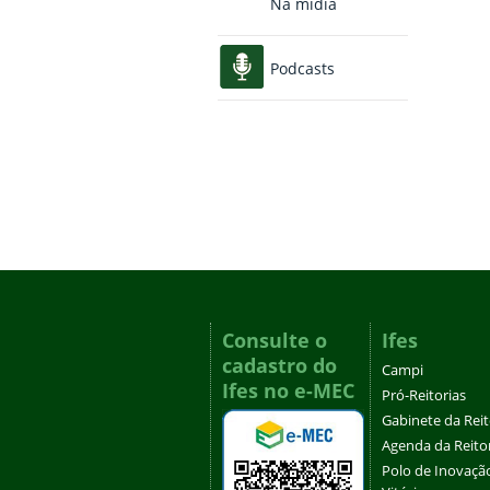
Na mídia
Podcasts
Consulte o
Ifes
cadastro do
Campi
Ifes no e-MEC
Pró-Reitorias
Gabinete da Rei
Agenda da Reito
Polo de Inovaçã