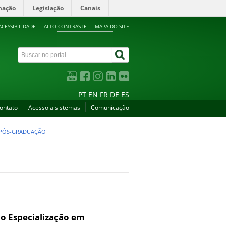
mação
Legislação
Canais
ACESSIBILIDADE
ALTO CONTRASTE
MAPA DO SITE
PT
EN
FR
DE
ES
ontato
Acesso a sistemas
Comunicação
PÓS-GRADUAÇÃO
o Especialização em