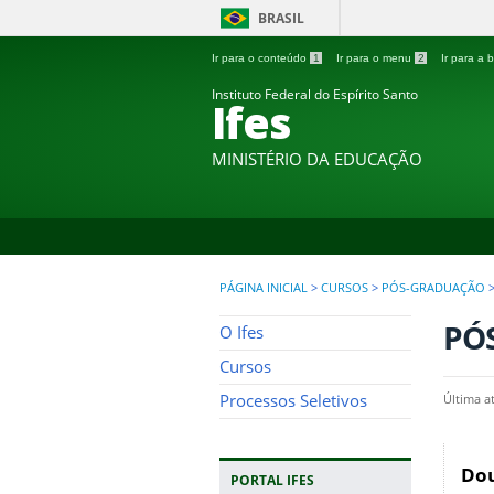
BRASIL
Ir para o conteúdo
1
Ir para o menu
2
Ir para a
Instituto Federal do Espírito Santo
Ifes
MINISTÉRIO DA EDUCAÇÃO
PÁGINA INICIAL
>
CURSOS
>
PÓS-GRADUAÇÃO
PÓ
O Ifes
Cursos
Processos Seletivos
Última a
Dou
PORTAL IFES