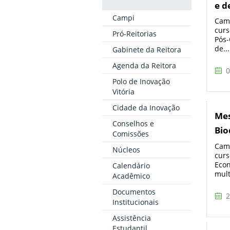
e d
Campi
Camp
curs
Pró-Reitorias
Pós-
de...
Gabinete da Reitora
Agenda da Reitora
0
Polo de Inovação
Vitória
Cidade da Inovação
Mes
Conselhos e
Bio
Comissões
Camp
Núcleos
curs
Econ
Calendário
mult
Acadêmico
Documentos
2
Institucionais
Assistência
Estudantil