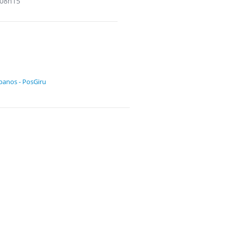
08h15
banos - PosGiru