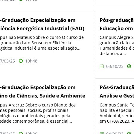
-Graduação Especialização em
Pós-graduaçã
ciência Energética Industrial (EAD)
Educação em
us São Mateus Sobre o curso O curso de
Campus Alegre So
graduação Lato Sensu em Eficiência
graduação lato 
gética Industrial é uma especialização...
Humanidades é o
distância, a...
7/03/25
10h48
03/10/23
-Graduação Especialização em
Pós-Graduaçã
ino de Ciências, Saúde e Ambiente
Análise e Ges
us Aracruz Sobre o curso Diante dos
Campus Santa Te
mas pessoais, sociais, profissionais,
habilita especial
ológicos e ambientais gerados pela
Ambiental, serão 
edade contemporânea, é essencial...
em 01/09/2023. As
7/03/25
10h39
04/09/23