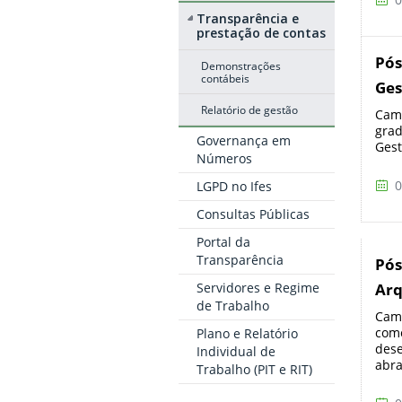
Transparência e
prestação de contas
Pós
Demonstrações
contábeis
Ges
Relatório de gestão
Camp
grad
Governança em
Gest
Números
0
LGPD no Ifes
Consultas Públicas
Portal da
Transparência
Pós
Servidores e Regime
Arq
de Trabalho
Camp
como
Plano e Relatório
dese
Individual de
abra
Trabalho (PIT e RIT)