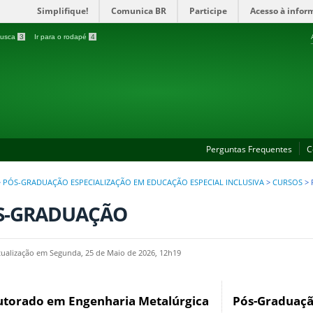
Simplifique!
Comunica BR
Participe
Acesso à infor
 busca
3
Ir para o rodapé
4
Perguntas Frequentes
C
>
PÓS-GRADUAÇÃO ESPECIALIZAÇÃO EM EDUCAÇÃO ESPECIAL INCLUSIVA
>
CURSOS
>
S-GRADUAÇÃO
tualização em Segunda, 25 de Maio de 2026, 12h19
torado em Engenharia Metalúrgica
Pós-Graduaçã