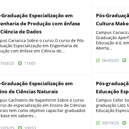
-Graduação Especialização em
Pós-Graduaç
enharia de Produção com ênfase
Cultura Make
Ciência de Dados
Campus Cariacica
Graduação Aperf
us Cariacica Sobre o curso O curso de Pós-
Educação 4.0, em
uação Especialização em Engenharia de
Aberta...
ução com ênfase em Ciência de...
06/03/25
7/03/25
11h01
-Graduação Especialização em
Pós-graduaçã
ino de Ciências Naturais
Educação Espe
us Cachoeiro de Itapemirim Sobre o curso
Campus Cefor Sob
rso de especialização em Ensino de Ciências
graduação Lato 
rais tem como objetivo capacitar graduados
Educação Especial
base em saberes...
03/10/23
7/03/25
10h53