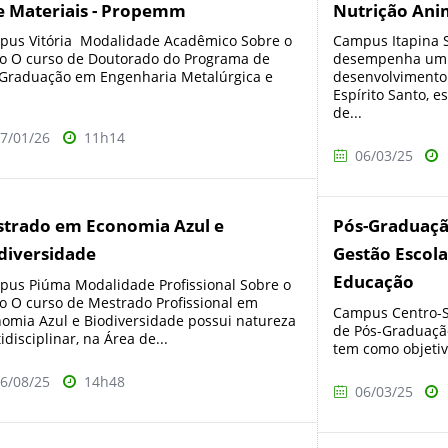
e Materiais - Propemm
Nutrição Ani
us Vitória Modalidade Acadêmico Sobre o
Campus Itapina S
o O curso de Doutorado do Programa de
desempenha um p
Graduação em Engenharia Metalúrgica e
desenvolvimento
Espírito Santo, 
de...
7/01/26
11h14
06/03/25
trado em Economia Azul e
Pós-Graduaçã
diversidade
Gestão Escola
Educação
us Piúma Modalidade Profissional Sobre o
o O curso de Mestrado Profissional em
Campus Centro-S
omia Azul e Biodiversidade possui natureza
de Pós-Graduação
idisciplinar, na Área de...
tem como objetiv
6/08/25
14h48
06/03/25