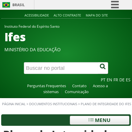
BRASIL
Simplifique!
ACESSIBILIDADE
ALTO CONTRASTE
MAPA DO SITE
Comunica BR
Instituto Federal do Espírito Santo
Ifes
Participe
Acesso à informação
MINISTÉRIO DA EDUCAÇÃO
Legislação
Canais
PT
EN
FR
DE
ES
Perguntas Frequentes
Contato
Acesso a
sistemas
Comunicação
PÁGINA INICIAL
>
DOCUMENTOS INSTITUCIONAIS
>
PLANO DE INTEGRIDADE DO IFES
MENU