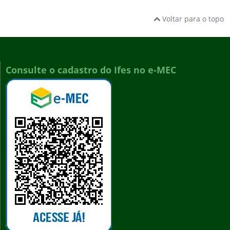
Voltar para o topo
Consulte o cadastro do Ifes no e-MEC