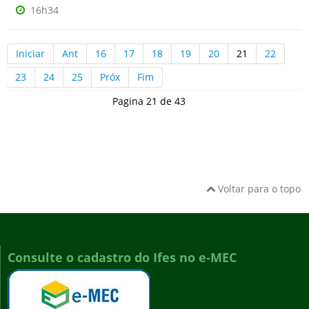
16h34
Iniciar
Ant
16
17
18
19
20
21
22
23
24
25
Próx
Fim
Pagina 21 de 43
Voltar para o topo
Consulte o cadastro do Ifes no e-MEC