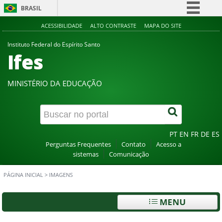
BRASIL
Simplifique!
ACESSIBILIDADE
ALTO CONTRASTE
MAPA DO SITE
Comunica BR
Instituto Federal do Espírito Santo
Ifes
Participe
Acesso à informação
MINISTÉRIO DA EDUCAÇÃO
Legislação
Canais
PT
EN
FR
DE
ES
Perguntas Frequentes
Contato
Acesso a
sistemas
Comunicação
PÁGINA INICIAL
>
IMAGENS
MENU