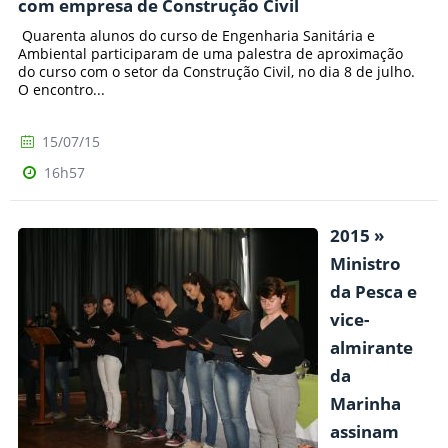
com empresa de Construção Civil
Quarenta alunos do curso de Engenharia Sanitária e
Ambiental participaram de uma palestra de aproximação
do curso com o setor da Construção Civil, no dia 8 de julho.
O encontro...
15/07/15
16h57
2015 »
Ministro
da Pesca e
vice-
almirante
da
Marinha
assinam