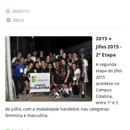
06/07/15
09h21
2015 »
Jifes 2015 -
2ª Etapa
A segunda
etapa do Jifes
2015
acontece no
Campus
Colatina,
entre 1º e 5
de julho, com a modalidade handebol, nas categorias
feminina e masculina.