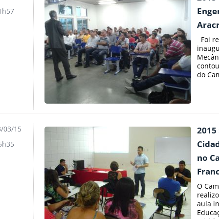
Enge
1h57
Arac
Foi re
inaugu
Mecâni
contou
do Cam
/03/15
2015 
Cidad
5h35
no C
Franc
O Camp
realiz
aula i
Educaç