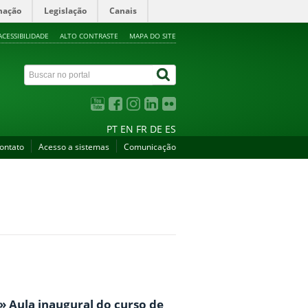
mação
Legislação
Canais
ACESSIBILIDADE
ALTO CONTRASTE
MAPA DO SITE
PT
EN
FR
DE
ES
ontato
Acesso a sistemas
Comunicação
» Aula inaugural do curso de