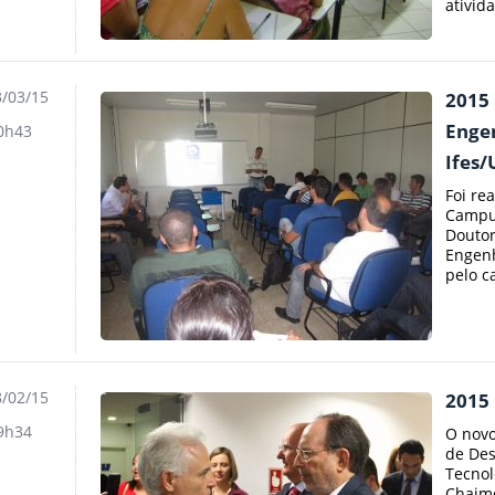
ativid
/03/15
2015 
Enge
0h43
Ifes
Foi re
Campus
Doutor
Engenh
pelo c
/02/15
2015
9h34
O novo
de Des
Tecnol
Chaimo