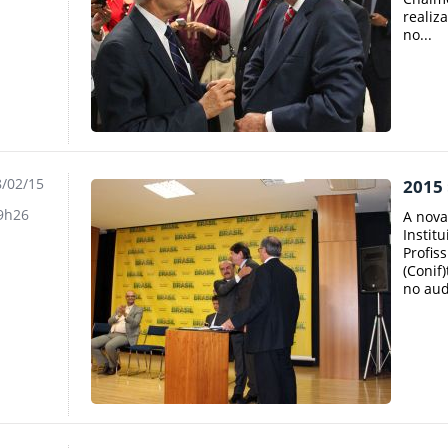
realiz
no...
/02/15
2015 
9h26
A nova
Instit
Profiss
(Conif
no audi