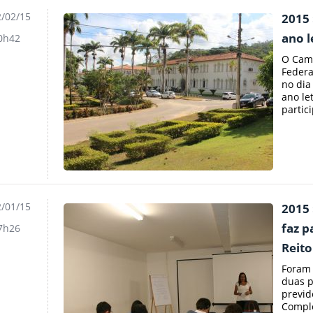
/02/15
2015 
ano l
0h42
O Camp
Federal
no dia
ano le
partic
/01/15
2015 
faz p
7h26
Reito
Foram 
duas p
previd
Comple