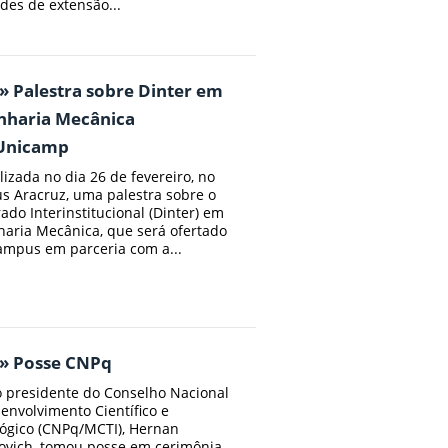
ades de extensão...
» Palestra sobre Dinter em
nharia Mecânica
/Unicamp
alizada no dia 26 de fevereiro, no
 Aracruz, uma palestra sobre o
ado Interinstitucional (Dinter) em
aria Mecânica, que será ofertado
ampus em parceria com a...
 » Posse CNPq
 presidente do Conselho Nacional
envolvimento Científico e
ógico (CNPq/MCTI), Hernan
vich, tomou posse em cerimônia