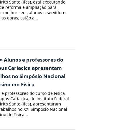
írito Santo (Ifes), está executando
de reforma e ampliação para
r melhor seus alunos e servidores.
 as obras, estão a...
» Alunos e professores do
us Cariacica apresentam
lhos no Simpósio Nacional
sino em Física
 e professores do curso de Física
pus Cariacica, do Instituto Federal
írito Santo (Ifes), apresentaram
rabalhos no XXI Simpósio Nacional
no de Física...