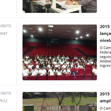
/02/15
2015
lança
6h47
nive
O Camp
Federa
segund
Ambien
ingres
/02/15
2015 
ampl
7h12
O Camp