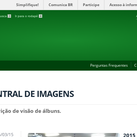
Simplifique!
Comunica BR
Participe
Acesso à infor
 busca
3
Ir para o rodapé
4
Perguntas Frequentes
C
NTRAL DE IMAGENS
ição de visão de álbuns.
/03/15
2015 