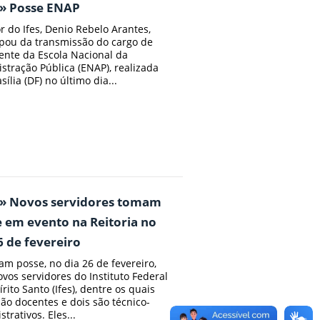
 » Posse ENAP
or do Ifes, Denio Rebelo Arantes,
ipou da transmissão do cargo de
ente da Escola Nacional da
stração Pública (ENAP), realizada
ília (DF) no último dia...
 » Novos servidores tomam
 em evento na Reitoria no
6 de fevereiro
m posse, no dia 26 de fevereiro,
ovos servidores do Instituto Federal
rito Santo (Ifes), dentre os quais
são docentes e dois são técnico-
trativos. Eles...