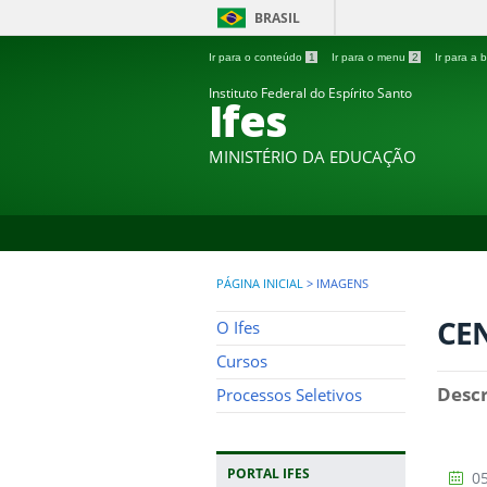
BRASIL
Ir para o conteúdo
1
Ir para o menu
2
Ir para a
Instituto Federal do Espírito Santo
Ifes
MINISTÉRIO DA EDUCAÇÃO
PÁGINA INICIAL
>
IMAGENS
CE
O Ifes
Cursos
Descr
Processos Seletivos
PORTAL IFES
05