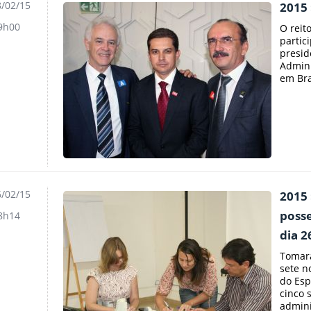
/02/15
2015
9h00
O reit
partic
presid
Admini
em Bras
/02/15
2015
posse
8h14
dia 2
Tomara
sete n
do Espí
cinco 
adminis