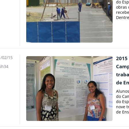
do Esp
obras 
recebe
Dentre
/02/15
2015 
Camp
5h34
traba
de En
Alunos
do Cam
do Esp
nove t
de Ensi