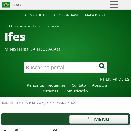
BRASIL
Simplifique!
ACESSIBILIDADE
ALTO CONTRASTE
MAPA DO SITE
Comunica BR
Instituto Federal do Espírito Santo
Ifes
Participe
Acesso à informação
MINISTÉRIO DA EDUCAÇÃO
Legislação
Canais
PT
EN
FR
DE
ES
Perguntas Frequentes
Contato
Acesso a
sistemas
Comunicação
PÁGINA INICIAL
>
INFORMAÇÕES CLASSIFICADAS
MENU