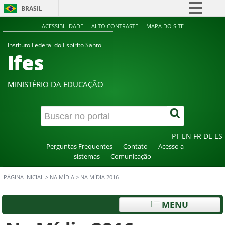
BRASIL
Simplifique!
ACESSIBILIDADE
ALTO CONTRASTE
MAPA DO SITE
Comunica BR
Instituto Federal do Espírito Santo
Ifes
Participe
Acesso à informação
MINISTÉRIO DA EDUCAÇÃO
Legislação
Canais
PT
EN
FR
DE
ES
Perguntas Frequentes
Contato
Acesso a
sistemas
Comunicação
PÁGINA INICIAL
>
NA MÍDIA
>
NA MÍDIA 2016
MENU