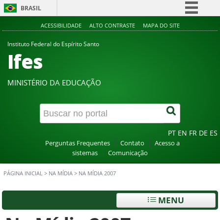
BRASIL
Simplifique!
ACESSIBILIDADE
ALTO CONTRASTE
MAPA DO SITE
Comunica BR
Instituto Federal do Espírito Santo
Ifes
Participe
Acesso à informação
MINISTÉRIO DA EDUCAÇÃO
Legislação
Canais
PT
EN
FR
DE
ES
Perguntas Frequentes
Contato
Acesso a
sistemas
Comunicação
PÁGINA INICIAL
>
NA MÍDIA
>
NA MÍDIA 2007
MENU