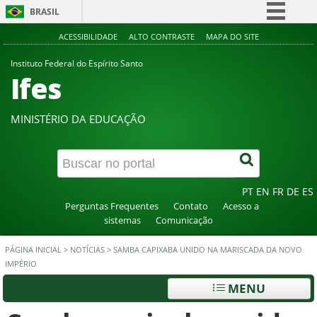
BRASIL
Simplifique!
ACESSIBILIDADE
ALTO CONTRASTE
MAPA DO SITE
Comunica BR
Instituto Federal do Espírito Santo
Ifes
Participe
Acesso à informação
MINISTÉRIO DA EDUCAÇÃO
Legislação
Canais
PT
EN
FR
DE
ES
Perguntas Frequentes
Contato
Acesso a
sistemas
Comunicação
PÁGINA INICIAL
>
NOTÍCIAS
>
SAMBA CAPIXABA UNIDO NA MARISCADA DA NOVO
IMPÉRIO
MENU