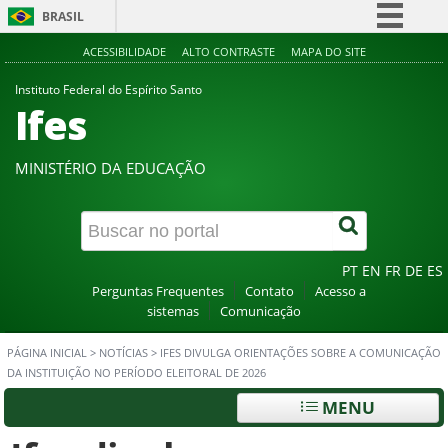
BRASIL
Simplifique!
ACESSIBILIDADE
ALTO CONTRASTE
MAPA DO SITE
Comunica BR
Instituto Federal do Espírito Santo
Ifes
Participe
Acesso à informação
MINISTÉRIO DA EDUCAÇÃO
Legislação
Canais
PT
EN
FR
DE
ES
Perguntas Frequentes
Contato
Acesso a
sistemas
Comunicação
PÁGINA INICIAL
>
NOTÍCIAS
>
IFES DIVULGA ORIENTAÇÕES SOBRE A COMUNICAÇÃO
DA INSTITUIÇÃO NO PERÍODO ELEITORAL DE 2026
MENU