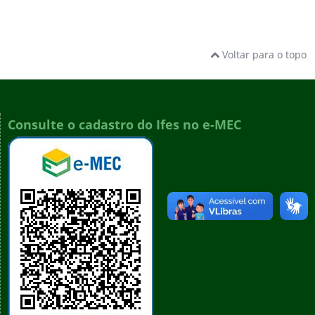
Voltar para o topo
Consulte o cadastro do Ifes no e-MEC