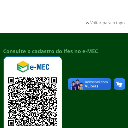
Voltar para o topo
Consulte o cadastro do Ifes no e-MEC