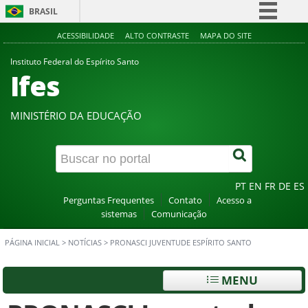
BRASIL
Simplifique!
ACESSIBILIDADE
ALTO CONTRASTE
MAPA DO SITE
Comunica BR
Instituto Federal do Espírito Santo
Ifes
Participe
Acesso à informação
MINISTÉRIO DA EDUCAÇÃO
Legislação
Canais
PT
EN
FR
DE
ES
Perguntas Frequentes
Contato
Acesso a
sistemas
Comunicação
PÁGINA INICIAL
>
NOTÍCIAS
>
PRONASCI JUVENTUDE ESPÍRITO SANTO
MENU