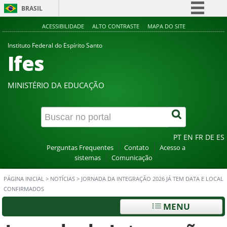
BRASIL
Simplifique!
ACESSIBILIDADE
ALTO CONTRASTE
MAPA DO SITE
Comunica BR
Instituto Federal do Espírito Santo
Ifes
Participe
Acesso à informação
MINISTÉRIO DA EDUCAÇÃO
Legislação
Canais
PT
EN
FR
DE
ES
Perguntas Frequentes
Contato
Acesso a
sistemas
Comunicação
PÁGINA INICIAL
>
NOTÍCIAS
>
JORNADA DA INTEGRAÇÃO 2026 JÁ TEM DATA E LOCAL
CONFIRMADOS
MENU