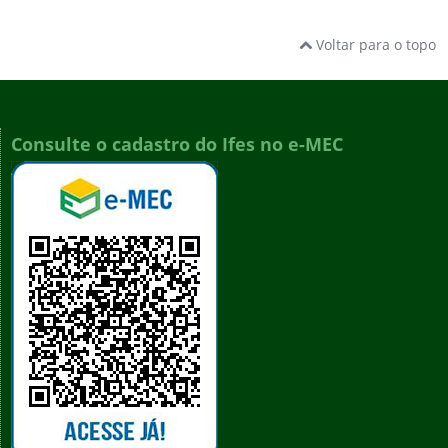
Voltar para o topo
Consulte o cadastro do Ifes no e-MEC