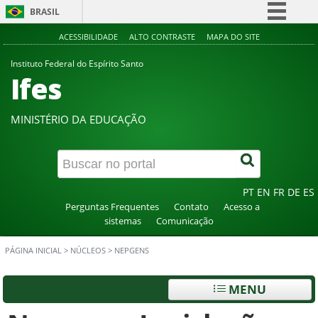
BRASIL
Simplifique!
ACESSIBILIDADE
ALTO CONTRASTE
MAPA DO SITE
Comunica BR
Instituto Federal do Espírito Santo
Ifes
Participe
Acesso à informação
MINISTÉRIO DA EDUCAÇÃO
Legislação
Canais
PT
EN
FR
DE
ES
Perguntas Frequentes
Contato
Acesso a
sistemas
Comunicação
PÁGINA INICIAL
>
NÚCLEOS
>
NEPGENS
MENU