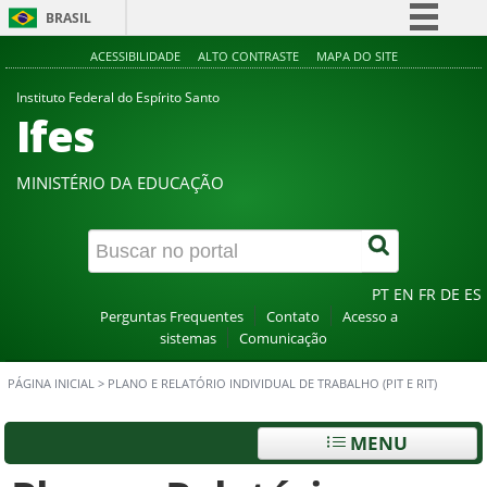
BRASIL
Simplifique!
ACESSIBILIDADE
ALTO CONTRASTE
MAPA DO SITE
Comunica BR
Instituto Federal do Espírito Santo
Ifes
Participe
Acesso à informação
MINISTÉRIO DA EDUCAÇÃO
Legislação
Canais
PT
EN
FR
DE
ES
Perguntas Frequentes
Contato
Acesso a
sistemas
Comunicação
PÁGINA INICIAL
>
PLANO E RELATÓRIO INDIVIDUAL DE TRABALHO (PIT E RIT)
MENU