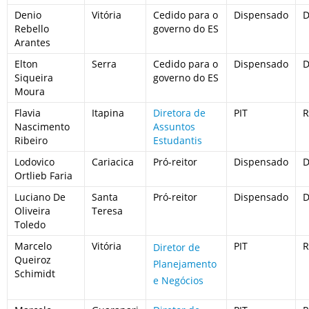
Denio
Vitória
Cedido para o
Dispensado
D
Rebello
governo do ES
Arantes
Elton
Serra
Cedido para o
Dispensado
D
Siqueira
governo do ES
Moura
Flavia
Itapina
Diretora de
PIT
R
Nascimento
Assuntos
Ribeiro
Estudantis
Lodovico
Cariacica
Pró-reitor
Dispensado
D
Ortlieb Faria
Luciano De
Santa
Pró-reitor
Dispensado
D
Oliveira
Teresa
Toledo
Marcelo
Vitória
PIT
R
Diretor de
Queiroz
Planejamento
Schimidt
e Negócios