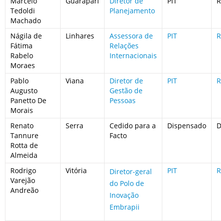
Marcelo
Guarapari
Diretor de
PIT
R
Tedoldi
Planejamento
Machado
Nágila de
Linhares
Assessora de
PIT
R
Fátima
Relações
Rabelo
Internacionais
Moraes
Pablo
Viana
Diretor de
PIT
R
Augusto
Gestão de
Panetto De
Pessoas
Morais
Renato
Serra
Cedido para a
Dispensado
D
Tannure
Facto
Rotta de
Almeida
Rodrigo
Vitória
PIT
R
Diretor-geral
Varejão
do Polo de
Andreão
Inovação
Embrapii