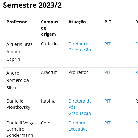
Semestre 2023/2
Professor
Campus
Atuação
PIT
R
de
origem
Cariacica
Diretor de
PIT
R
Aldieris Braz
Graduação
Amorim
Caprini
Aracruz
Pró-reitor
PIT
R
André
Romero da
Silva
Danielle
Itapina
Diretora de
PIT
R
Piontkovsky
Pós-
Graduação
Danielli Veiga
Cefor
Diretora
PIT
R
Carneiro
Executiva
Sondermann