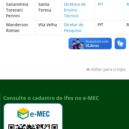
Sanandreia
Santa
Diretora de
PIT
R
Torezani
Teresa
Ensino
Perinni
Técnico
Wanderson
Vila Velha
Diretor de
PIT
R
Romao
Pesquisa
Voltar para o topo
Consulte o cadastro do Ifes no e-MEC