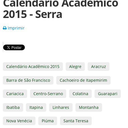
Calendário Acadêmico
2015 - Serra
Imprimir
Calendário Acadêmico 2015
Alegre
Aracruz
Barra de São Francisco
Cachoeiro de Itapemirim
Cariacica
Centro-Serrano
Colatina
Guarapari
Ibatiba
Itapina
Linhares
Montanha
Nova Venécia
Piúma
Santa Teresa