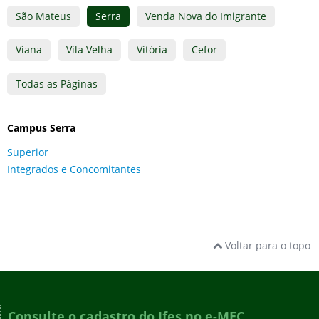
São Mateus
Serra
Venda Nova do Imigrante
Viana
Vila Velha
Vitória
Cefor
Todas as Páginas
Campus Serra
Superior
Integrados e Concomitantes
Voltar para o topo
Consulte o cadastro do Ifes no e-MEC