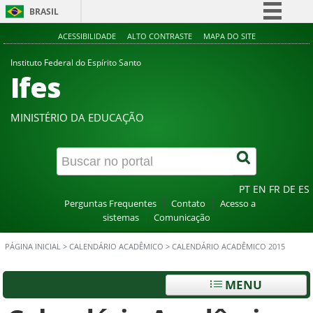
BRASIL
Simplifique!
ACESSIBILIDADE
ALTO CONTRASTE
MAPA DO SITE
Comunica BR
Instituto Federal do Espírito Santo
Ifes
Participe
Acesso à informação
MINISTÉRIO DA EDUCAÇÃO
Legislação
Canais
PT
EN
FR
DE
ES
Perguntas Frequentes
Contato
Acesso a
sistemas
Comunicação
PÁGINA INICIAL
>
CALENDÁRIO ACADÊMICO
>
CALENDÁRIO ACADÊMICO 2015
MENU