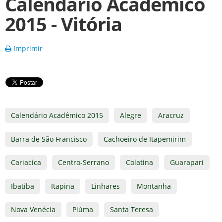
Calendário Acadêmico
2015 - Vitória
Imprimir
Calendário Acadêmico 2015
Alegre
Aracruz
Barra de São Francisco
Cachoeiro de Itapemirim
Cariacica
Centro-Serrano
Colatina
Guarapari
Ibatiba
Itapina
Linhares
Montanha
Nova Venécia
Piúma
Santa Teresa