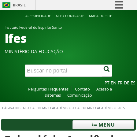
BRASIL
Simplifique!
ACESSIBILIDADE
ALTO CONTRASTE
MAPA DO SITE
Comunica BR
Instituto Federal do Espírito Santo
Ifes
Participe
Acesso à informação
MINISTÉRIO DA EDUCAÇÃO
Legislação
Canais
PT
EN
FR
DE
ES
Perguntas Frequentes
Contato
Acesso a
sistemas
Comunicação
PÁGINA INICIAL
>
CALENDÁRIO ACADÊMICO
>
CALENDÁRIO ACADÊMICO 2015
MENU