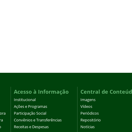
Acesso à Informação
Central de Conteú
Institucional
Imagens
Ações e Programas
Vídeos
tora
Participação Social
Periódicos
ra
Convênios e Transferências
Repositório
o
Receitas e Despesas
Notícias