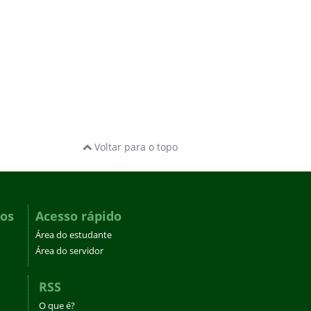
Voltar para o topo
dos
Acesso rápido
Área do estudante
Área do servidor
RSS
O que é?