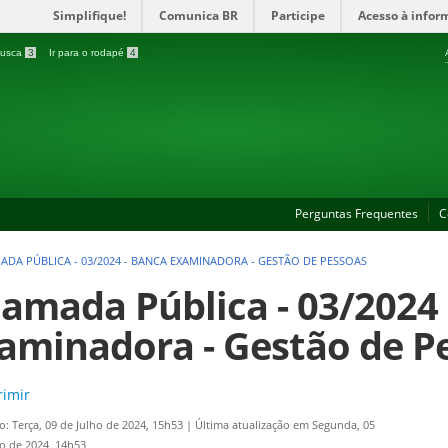
Simplifique!
Comunica BR
Participe
Acesso à infor
 busca
3
Ir para o rodapé
4
Perguntas Frequentes
C
DA PÚBLICA - 03/2024 - BANCA EXAMINADORA - GESTÃO DE PESSOAS
amada Pública - 03/2024 
aminadora - Gestão de P
imir
o: Terça, 09 de Julho de 2024, 15h53
|
Última atualização em Segunda, 05
o de 2024, 14h53