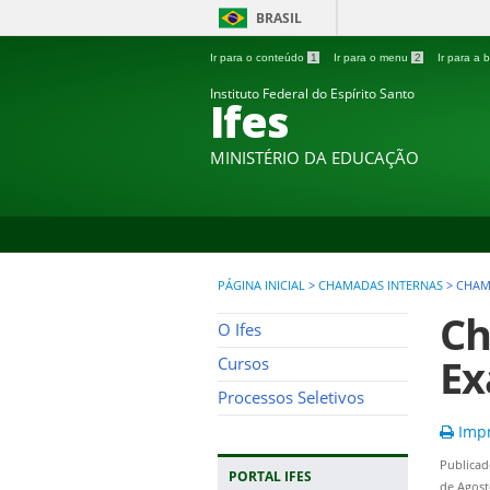
BRASIL
Ir para o conteúdo
1
Ir para o menu
2
Ir para a
Instituto Federal do Espírito Santo
Ifes
MINISTÉRIO DA EDUCAÇÃO
PÁGINA INICIAL
>
CHAMADAS INTERNAS
>
CHAMA
Ch
O Ifes
Ex
Cursos
Processos Seletivos
Impr
Publicad
PORTAL IFES
de Agost