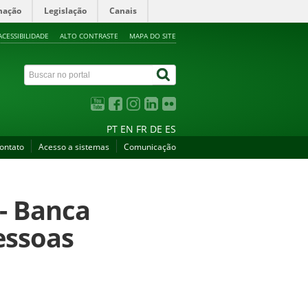
mação
Legislação
Canais
ACESSIBILIDADE
ALTO CONTRASTE
MAPA DO SITE
PT
EN
FR
DE
ES
ontato
Acesso a sistemas
Comunicação
- Banca
essoas