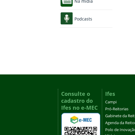
Na mídia
Podcasts
Consulte o
Ifes
cadastro do
Campi
Ifes no e-MEC
Pró-Reitorias
Gabinete da Rei
Agenda da Reito
Polo de Inovaçã