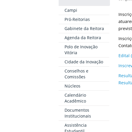
Campi
Inscri
Pró-Reitorias
atuare
Gabinete da Reitora
previs
Agenda da Reitora
Inscri
Contat
Polo de Inovação
Vitória
Edital
Cidade da Inovação
Inscre
Conselhos e
Result
Comissões
Result
Núcleos
Calendário
Acadêmico
Documentos
Institucionais
Assistência
Estudantil