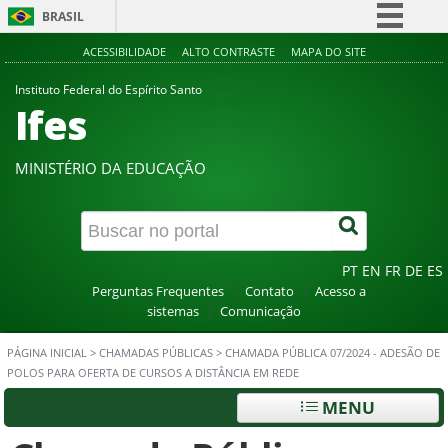
BRASIL
Simplifique!
ACESSIBILIDADE
ALTO CONTRASTE
MAPA DO SITE
Comunica BR
Instituto Federal do Espírito Santo
Ifes
Participe
Acesso à informação
MINISTÉRIO DA EDUCAÇÃO
Legislação
Canais
PT
EN
FR
DE
ES
Perguntas Frequentes
Contato
Acesso a
sistemas
Comunicação
PÁGINA INICIAL
>
CHAMADAS PÚBLICAS
>
CHAMADA PÚBLICA 07/2024 - ADESÃO DE
POLOS PARA OFERTA DE CURSOS A DISTÂNCIA EM REDE
MENU