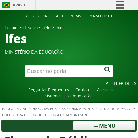
BRASIL
Simplifique!
ACESSIBILIDADE
ALTO CONTRASTE
MAPA DO SITE
Comunica BR
Instituto Federal do Espírito Santo
Ifes
Participe
Acesso à informação
MINISTÉRIO DA EDUCAÇÃO
Legislação
Canais
PT
EN
FR
DE
ES
Perguntas Frequentes
Contato
Acesso a
sistemas
Comunicação
PÁGINA INICIAL
>
CHAMADAS PÚBLICAS
>
CHAMADA PÚBLICA 01/2026 - ADESÃO DE
POLOS PARA OFERTA DE CURSOS A DISTÂNCIA EM REDE
MENU