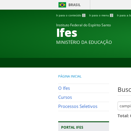
BRASIL
Ir para o conteúdo
1
Ir para o menu
2
Ir para a
Instituto Federal do Espírito Santo
Ifes
MINISTÉRIO DA EDUCAÇÃO
PÁGINA INICIAL
O Ifes
Busc
Cursos
Processos Seletivos
Total:
PORTAL IFES