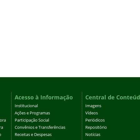
Acesso à Informação
Central de Conteú
Institucional
Imagens
Ações e Programas
Vídeos
tora
Participação Social
Periódicos
ra
Convênios e Transferências
Repositório
o
Receitas e Despesas
Notícias