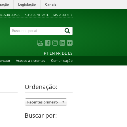
mação
Legislação
Canais
ACESSIBILIDADE
ALTO CONTRASTE
MAPA DO SITE
PT
EN
FR
DE
ES
ontato
Acesso a sistemas
Comunicação
Ordenação:
Recentes primeiro
Buscar por: