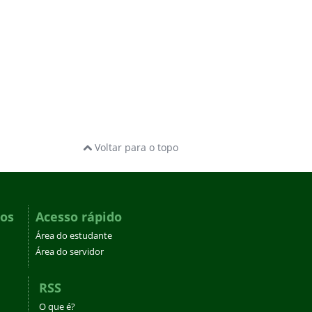
Voltar para o topo
dos
Acesso rápido
Área do estudante
Área do servidor
RSS
O que é?