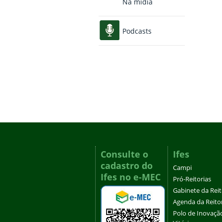
Na mídia
Podcasts
Consulte o
Ifes
cadastro do
Campi
Ifes no e-MEC
Pró-Reitorias
Gabinete da Rei
Agenda da Reito
Polo de Inovaçã