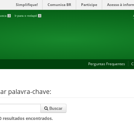
Simplifique!
Comunica BR
Participe
Acesso à infor
 busca
3
Ir para o rodapé
4
Perguntas Frequentes
C
ar palavra-chave:
Buscar
0
resultados encontrados.