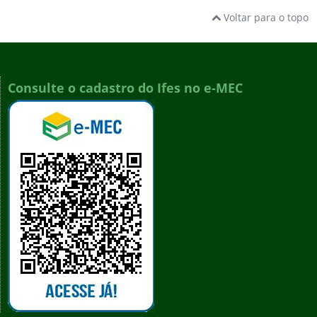
Voltar para o topo
Consulte o cadastro do Ifes no e-MEC