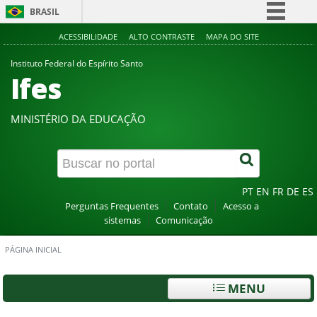
BRASIL
Simplifique!
ACESSIBILIDADE
ALTO CONTRASTE
MAPA DO SITE
Comunica BR
Instituto Federal do Espírito Santo
Ifes
Participe
Acesso à informação
MINISTÉRIO DA EDUCAÇÃO
Legislação
Canais
PT
EN
FR
DE
ES
Perguntas Frequentes
Contato
Acesso a
sistemas
Comunicação
PÁGINA INICIAL
MENU