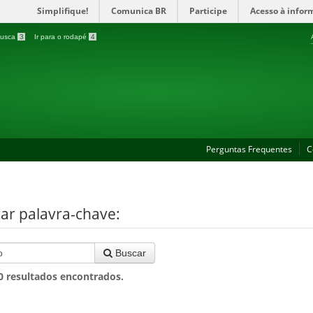
Simplifique!
Comunica BR
Participe
Acesso à infor
 busca
3
Ir para o rodapé
4
Perguntas Frequentes
C
ar palavra-chave:
Buscar
0
resultados encontrados.