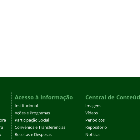
Acesso à Informação
Central de Conteú
Institucional
Imagens
Ações e Programas
Vídeos
tora
Participação Social
Periódicos
ra
Convênios e Transferências
Repositório
o
Receitas e Despesas
Notícias