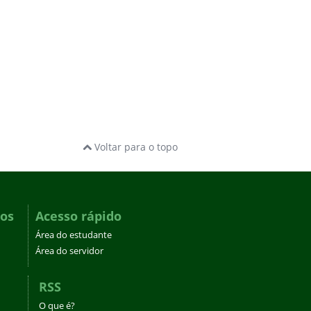
Voltar para o topo
dos
Acesso rápido
Área do estudante
Área do servidor
RSS
O que é?