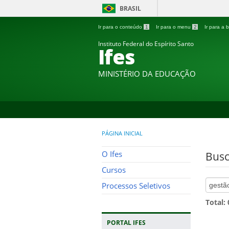
BRASIL
Ir para o conteúdo
1
Ir para o menu
2
Ir para a
Instituto Federal do Espírito Santo
Ifes
MINISTÉRIO DA EDUCAÇÃO
PÁGINA INICIAL
O Ifes
Busc
Cursos
Processos Seletivos
Total:
PORTAL IFES