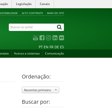
mação
Legislação
Canais
ACESSIBILIDADE
ALTO CONTRASTE
MAPA DO SITE
PT
EN
FR
DE
ES
ontato
Acesso a sistemas
Comunicação
Ordenação:
Recentes primeiro
Buscar por: