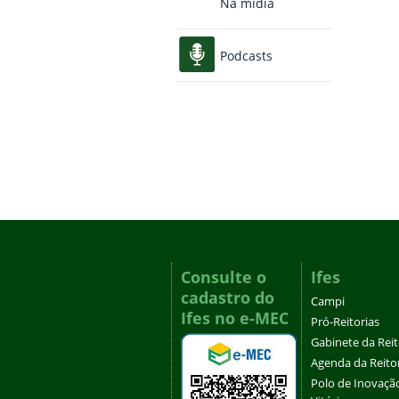
Na mídia
Podcasts
Consulte o
Ifes
cadastro do
Campi
Ifes no e-MEC
Pró-Reitorias
Gabinete da Rei
Agenda da Reito
Polo de Inovaçã