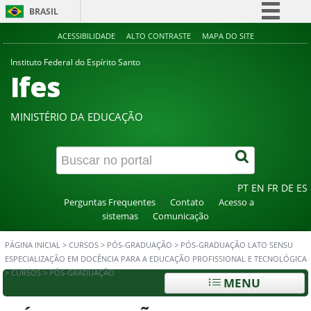
BRASIL
Simplifique!
ACESSIBILIDADE
ALTO CONTRASTE
MAPA DO SITE
Comunica BR
Instituto Federal do Espírito Santo
Ifes
Participe
Acesso à informação
MINISTÉRIO DA EDUCAÇÃO
Legislação
Canais
PT
EN
FR
DE
ES
Perguntas Frequentes
Contato
Acesso a
sistemas
Comunicação
PÁGINA INICIAL
>
CURSOS
>
PÓS-GRADUAÇÃO
>
PÓS-GRADUAÇÃO LATO SENSU
ESPECIALIZAÇÃO EM DOCÊNCIA PARA A EDUCAÇÃO PROFISSIONAL E TECNOLÓGICA
>
CURSOS
>
PÓS-GRADUAÇÃO
MENU