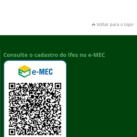
Voltar para o topo
Consulte o cadastro do Ifes no e-MEC